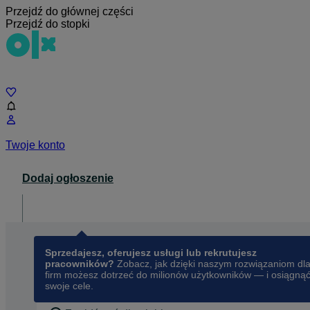
Przejdź do głównej części
Przejdź do stopki
Czat
Twoje konto
Dodaj ogłoszenie
Dla biznesu
opens in a new tab
Sprzedajesz, oferujesz usługi lub rekrutujesz
pracowników?
Zobacz, jak dzięki naszym rozwiązaniom dl
firm możesz dotrzeć do milionów użytkowników — i osiągną
swoje cele.