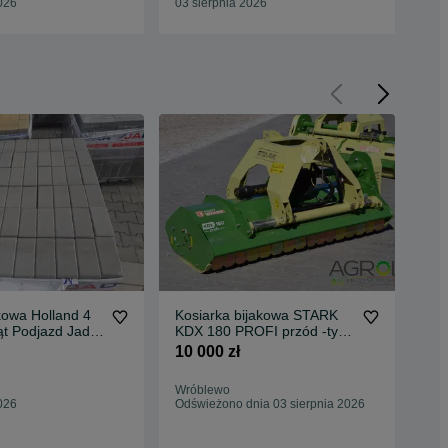
026
03 sierpnia 2026
03 
kowa Holland 4
Kosiarka bijakowa STARK
Ory
ąt Podjazd Jadar
KDX 180 PROFI przód -tył ,
Ghi
1,8m ,od 60KM
10 000 zł
11 
Wróblewo
Lub
026
Odświeżono dnia 03 sierpnia 2026
29 