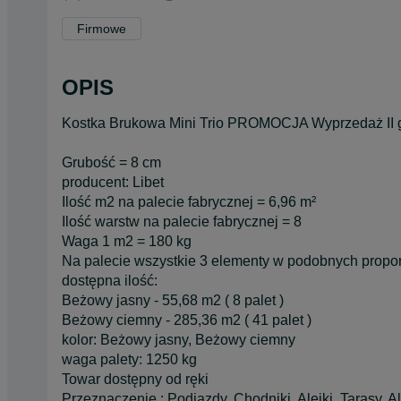
Firmowe
OPIS
Kostka Brukowa Mini Trio PROMOCJA Wyprzedaż II g
Grubość = 8 cm
producent: Libet
Ilość m2 na palecie fabrycznej = 6,96 m²
Ilość warstw na palecie fabrycznej = 8
Waga 1 m2 = 180 kg
Na palecie wszystkie 3 elementy w podobnych propo
dostępna ilość:
Beżowy jasny - 55,68 m2 ( 8 palet )
Beżowy ciemny - 285,36 m2 ( 41 palet )
kolor: Beżowy jasny, Beżowy ciemny
waga palety: 1250 kg
Towar dostępny od ręki
Przeznaczenie : Podjazdy, Chodniki, Alejki, Tarasy, A