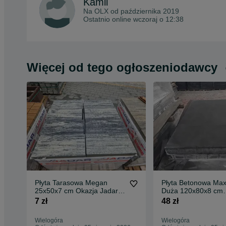
Kamil
Na OLX od
października 2019
Ostatnio online wczoraj o 12:38
Więcej od tego ogłoszeniodawcy
Płyta Tarasowa Megan
Płyta Betonowa Ma
25x50x7 cm Okazja Jadar
Duża 120x80x8 cm
Chodnik Ścieżki Tarasy
Antracytowy, Kwarc
7 zł
48 zł
Taras Okazja Promo
Wielogóra
Wielogóra