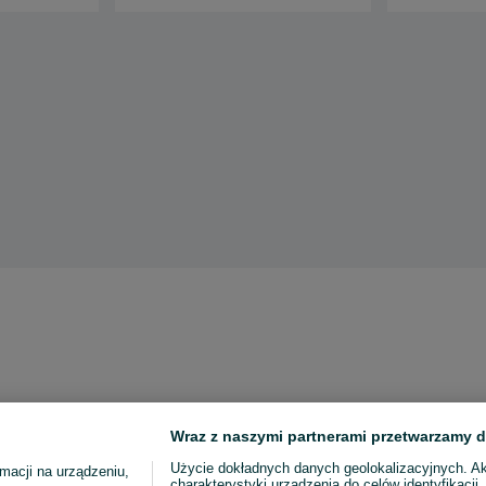
Wraz z naszymi partnerami przetwarzamy d
Użycie dokładnych danych geolokalizacyjnych. A
macji na urządzeniu,
charakterystyki urządzenia do celów identyfikacji