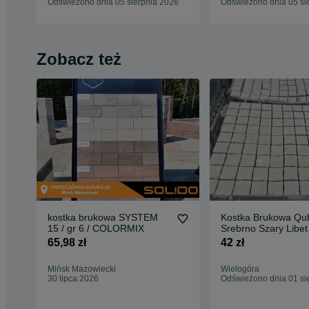
Odświeżono dnia 05 sierpnia 2026
Odświeżono dnia 05 si
Zobacz też
kostka brukowa SYSTEM
Kostka Brukowa Qu
15 / gr 6 / COLORMIX
Srebrno Szary Libet
Klasyczna Podjazd
65,98 zł
42 zł
Mińsk Mazowiecki
Wielogóra
30 lipca 2026
Odświeżono dnia 01 si