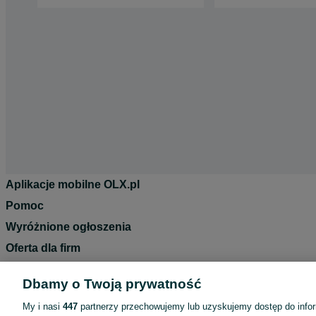
Aplikacje mobilne OLX.pl
Pomoc
Wyróżnione ogłoszenia
Oferta dla firm
Blog
Dbamy o Twoją prywatność
Regulamin
My i nasi
447
partnerzy przechowujemy lub uzyskujemy dostęp do infor
Polityka prywatności