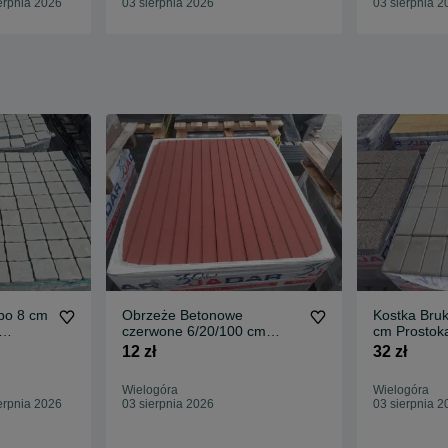
erpnia 2026
03 sierpnia 2026
03 sierpnia 2
bo 8 cm
Obrzeże Betonowe
Kostka Bru
czerwone 6/20/100 cm
cm Prostok
Jadar Krawężnik
Promocja
12 zł
32 zł
Wyprzedaż
Wielogóra
Wielogóra
erpnia 2026
03 sierpnia 2026
03 sierpnia 2