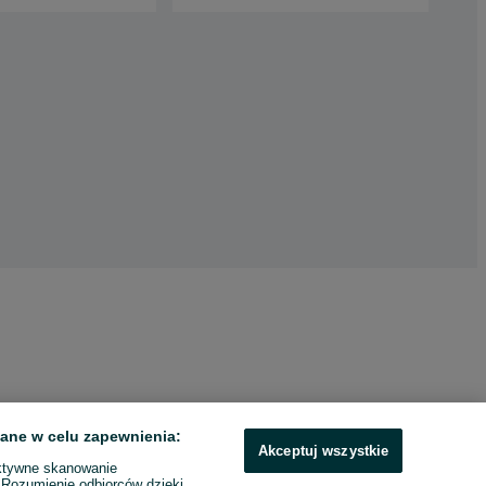
ane w celu zapewnienia:
Akceptuj wszystkie
ktywne skanowanie
. Rozumienie odbiorców dzięki