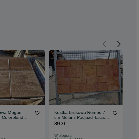
sowa Megan
Kostka Brukowa Romeo 7
Pal
 Colorblend
cm Melanż Podjazd Taras
Brą
Jadar HIT !
Promocja !
Obr
39 zł
16 
Wielogóra
Wie