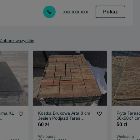
Pokaż
xxx xxx xxx
Zobacz wszystkie
xima XL
Kostka Brukowa Arta 8 cm
Płyta Tara
Jesień Podjazd Taras
50x50x7 cm
ytowy
Okazja
PROMOCJA 
60 zł
50 zł
cja
Wielogóra
Wielogóra