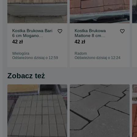
Kostka Brukowa Bari
Kostka Brukowa
6 cm Mogano
Mattone 8 cm
Promocja Pebia
Ceglasty Libet Okazja
42 zł
42 zł
Wyprzedaż
Promocja Podjazd
Wielogóra
Radom
Odświeżono dzisiaj o 12:59
Odświeżono dzisiaj o 12:24
Zobacz też