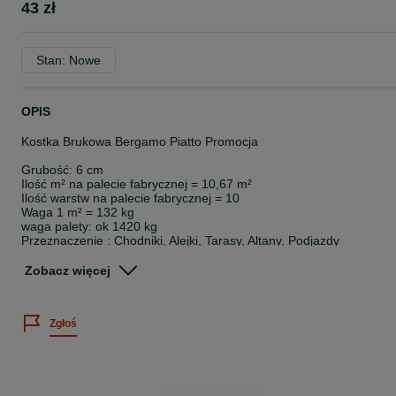
43 zł
Stan: Nowe
OPIS
Kostka Brukowa Bergamo Piatto Promocja
Grubość: 6 cm
Ilość m² na palecie fabrycznej = 10,67 m²
Ilość warstw na palecie fabrycznej = 10
Waga 1 m² = 132 kg
waga palety: ok 1420 kg
Przeznaczenie : Chodniki, Alejki, Tarasy, Altany, Podjazdy
Na palecie siedem rozmiarów kostki.
kolor: Orzechowy, Jesień
Zobacz więcej
dostępna ilość:
Orzechowy - 1216,38 m2 ( 114 palet B/F)
Jesień - 85,36 m2 ( 8 palet F )
Zgłoś
powierzchnia kostki gładka
Towar jest nowy
Kostka jest nowa, może posiadać delikatne przebarwienia lub
przybrudzenia.