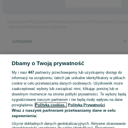
Strona główna
Dla Dzieci
Ubranka dla dziewczynek
Przebrania
Przebran
- Mazowieckie
Przebrania - Żyrardów
KATEGORIA
ID:
532437471
Wyświetlenia: 4
Dbamy o Twoją prywatność
My i nasi
447
partnerzy przechowujemy lub uzyskujemy dostęp do
informacji na urządzeniu, takich jak unikalne identyfikatory w plikach
Zaloguj się lub załóż konto na OLX, aby skontaktować się z t
cookie w celu przetwarzania danych osobowych. Użytkownik może
sprzedającym
zaakceptować wybory lub zarządzać nimi, klikając poniżej lub w
dowolnym momencie na stronie polityki prywatności. Te wybory będą
sygnalizowane naszym partnerom i nie będą miały wpływu na dane
przeglądania.
Polityka cookies,
Polityka Prywatności
Zaloguj się / Załóż konto
Wraz z naszymi partnerami przetwarzamy dane w celu
zapewnienia:
Wyślij wiadomość
Użycie dokładnych danych geolokalizacyjnych. Aktywne skanowanie
charakterystyki urządzenia do celów identyfikacji. Rozumienie