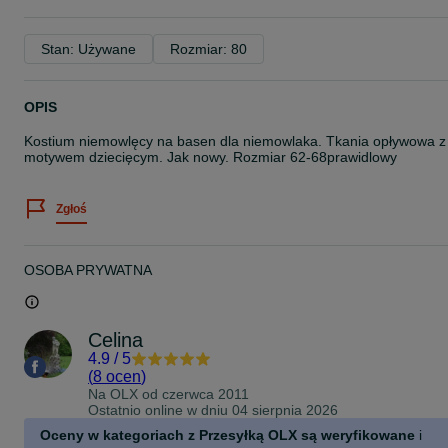
Stan: Używane
Rozmiar: 80
OPIS
Kostium niemowlęcy na basen dla niemowlaka. Tkania opływowa z
motywem dziecięcym. Jak nowy. Rozmiar 62-68prawidlowy
Zgłoś
OSOBA PRYWATNA
Celina
4.9
/
5
(
8 ocen
)
Na OLX od
czerwca 2011
Ostatnio online w dniu 04 sierpnia 2026
Oceny w kategoriach z Przesyłką OLX są weryfikowane
i