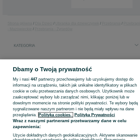
Strona główna
Dla Dzieci
Ubranka dla dziewczynek
Przebrania
Przebran
- Mazowieckie
Przebrania - Żyrardów
KATEGORIA
ID:
532437471
Wyświetlenia: 4
Dbamy o Twoją prywatność
My i nasi
447
partnerzy przechowujemy lub uzyskujemy dostęp do
informacji na urządzeniu, takich jak unikalne identyfikatory w plikach
Zaloguj się lub załóż konto na OLX, aby skontaktować się z t
cookie w celu przetwarzania danych osobowych. Użytkownik może
sprzedającym
zaakceptować wybory lub zarządzać nimi, klikając poniżej lub w
dowolnym momencie na stronie polityki prywatności. Te wybory będą
sygnalizowane naszym partnerom i nie będą miały wpływu na dane
przeglądania.
Polityka cookies,
Polityka Prywatności
Zaloguj się / Załóż konto
Wraz z naszymi partnerami przetwarzamy dane w celu
zapewnienia:
Wyślij wiadomość
Użycie dokładnych danych geolokalizacyjnych. Aktywne skanowanie
charakterystyki urządzenia do celów identyfikacji. Rozumienie