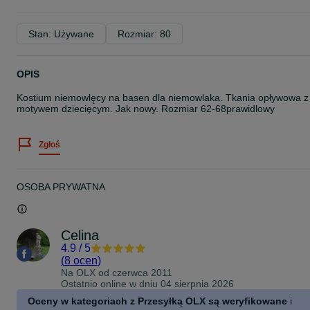
Stan: Używane
Rozmiar: 80
OPIS
Kostium niemowlęcy na basen dla niemowlaka. Tkania opływowa z
motywem dziecięcym. Jak nowy. Rozmiar 62-68prawidlowy
Zgłoś
OSOBA PRYWATNA
Celina
4.9
/
5
(
8 ocen
)
Na OLX od
czerwca 2011
Ostatnio online w dniu 04 sierpnia 2026
Oceny w kategoriach z Przesyłką OLX są weryfikowane
i