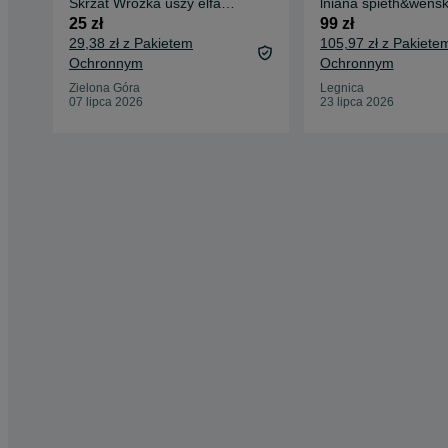
Skrzat Wróżka uszy elfa
lniana spieth&wensk
wiadek tiara akcesoria
dirndl Oktoberfest r
25 zł
99 zł
dziewczęcy damski
vintage gorset
29,38 zł z Pakietem
105,97 zł z Pakiete
Ochronnym
Ochronnym
Zielona Góra
Legnica
07 lipca 2026
23 lipca 2026