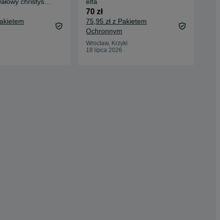
wałowy christys
elfa
8 z
awar
70 zł
11,
Pakietem
75,95 zł z Pakietem
Oc
Ochronnym
Kęd
16 
Wrocław, Krzyki
18 lipca 2026