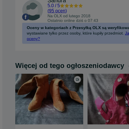
Sandra
5.0
/
5
(
95 ocen
)
Na OLX od
lutego 2018
Ostatnio online dziś o 07:43
Oceny w kategoriach z Przesyłką OLX są weryfikow
wystawiane tylko przez osoby, które kupiły przedmiot.
Ja
oceny?
Więcej od tego ogłoszeniodawcy