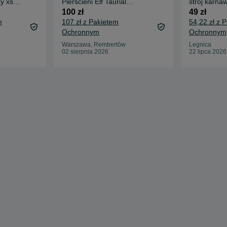
y xs
Pierścieni Elf Taurial
strój karna
etro
Cosplay Peruka dla kobiet
dress up b
100 zł
49 zł
Wł
m
107 zł z Pakietem
54,22 zł z 
Ochronnym
Ochronnym
Warszawa, Rembertów
Legnica
02 sierpnia 2026
22 lipca 2026