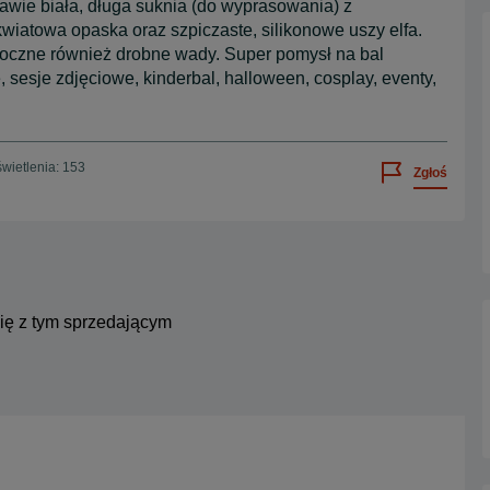
stawie biała, długa suknia (do wyprasowania) z
iatowa opaska oraz szpiczaste, silikonowe uszy elfa.
doczne również drobne wady. Super pomysł na bal
sesje zdjęciowe, kinderbal, halloween, cosplay, eventy,
wietlenia: 153
Zgłoś
się z tym sprzedającym