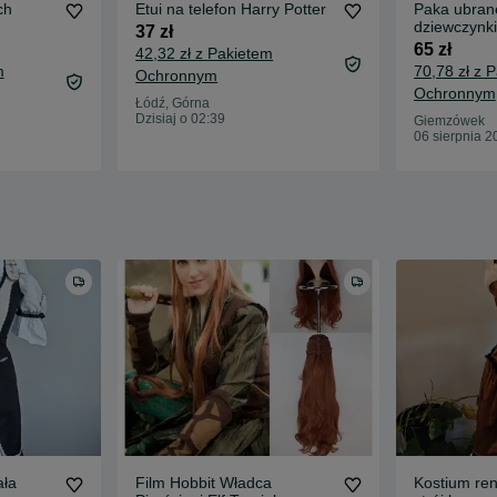
ch
Etui na telefon Harry Potter
Paka ubran
dziewczynki
37 zł
65 zł
42,32 zł z Pakietem
m
70,78 zł z 
Ochronnym
Ochronnym
Łódź, Górna
Dzisiaj o 02:39
Giemzówek
06 sierpnia 2
ała
Film Hobbit Władca
Kostium ren