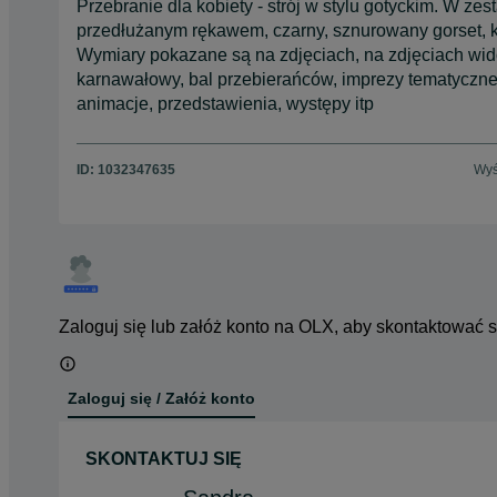
Przebranie dla kobiety - strój w stylu gotyckim. W ze
przedłużanym rękawem, czarny, sznurowany gorset, kw
Wymiary pokazane są na zdjęciach, na zdjęciach wi
karnawałowy, bal przebierańców, imprezy tematyczne, 
animacje, przedstawienia, występy itp
ID:
1032347635
Wyś
Zaloguj się lub załóż konto na OLX, aby skontaktować 
Zaloguj się / Załóż konto
SKONTAKTUJ SIĘ