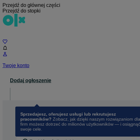
Przejdź do głównej części
Przejdź do stopki
Czat
Twoje konto
Dodaj ogłoszenie
Dla biznesu
opens in a new tab
Sprzedajesz, oferujesz usługi lub rekrutujesz
pracowników?
Zobacz, jak dzięki naszym rozwiązaniom dl
firm możesz dotrzeć do milionów użytkowników — i osiągną
swoje cele.