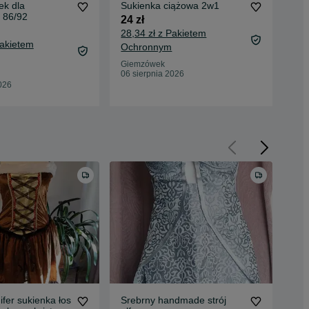
ek dla
Sukienka ciążowa 2w1
Suk
 86/92
24 zł
24 
28,34 zł z Pakietem
28,
Pakietem
Ochronnym
Oc
Giemzówek
Gie
06 sierpnia 2026
06 
026
ifer sukienka łos
Srebrny handmade strój
Suk