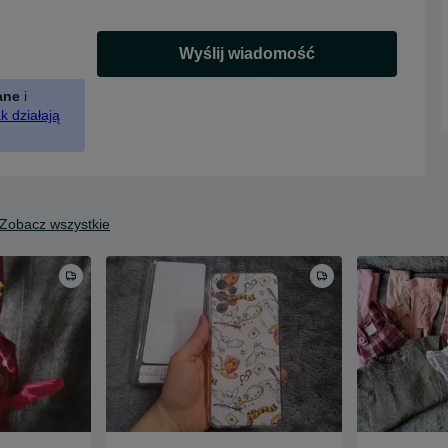
Wyślij wiadomość
ane
i
k działają
Zobacz wszystkie