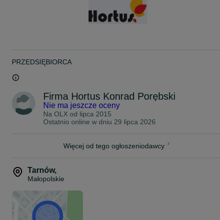
- Obudowa: stalowa
- Napęd: tak
- Kosz: 45 l
- Waga: 25,6 kg
- Gwarancja: 2 lata (1 rok na firmę)
- Sprzęt niedostępny w marketach
Wysyłka gratis kurierem DHL!
PRZEDSIĘBIORCA
Kosiarka dostępna.
Sklep - Serwis - Wypożyczalnia
Tarnów
Firma Hortus Konrad Porębski
ul. Dobrzańskiego 14
Nie ma jeszcze oceny
tel. (14)--626--30--60
Na OLX od
lipca 2015
lub po godz. 17:00 - 724--- 803--- 165
Ostatnio online w dniu 29 lipca 2026
Godziny otwarcia:
Pon - Pt: 9:00 - 17:00
Więcej od tego ogłoszeniodawcy
Sobota: 9:00 - 13:00
www.firmahortus.pl
Tarnów
,
Małopolskie