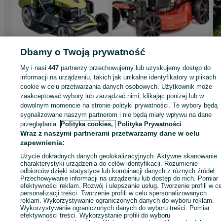
Dbamy o Twoją prywatność
Kosiarka spalinowa z
Kosiarka z napędem
napędem Grass
CEDRUS skrętne koła
My i nasi
447
partnerzy przechowujemy lub uzyskujemy dostęp do
XSZ46 LONCIN 166
3W1 Y196 KS51S-ZT
1 349 zł
1 619 zł
informacji na urządzeniu, takich jak unikalne identyfikatory w plikach
cm3 4,5 KM 45cm
6,5KM
cookie w celu przetwarzania danych osobowych. Użytkownik może
zaakceptować wybory lub zarządzać nimi, klikając poniżej lub w
Tarnów
Tarnów
01 sierpnia 2026
05 sierpnia 2026
dowolnym momencie na stronie polityki prywatności. Te wybory będą
sygnalizowane naszym partnerom i nie będą miały wpływu na dane
przeglądania.
Polityka cookies,
Polityka Prywatności
Wraz z naszymi partnerami przetwarzamy dane w celu
zapewnienia:
Strona główna
Dom i Ogród
Ogród
Kosiarki
Kosiarki spalinowe
Kosiarki
Użycie dokładnych danych geolokalizacyjnych. Aktywne skanowanie
spalinowe - Małopolskie
Kosiarki spalinowe - Tarnów
charakterystyki urządzenia do celów identyfikacji. Rozumienie
odbiorców dzięki statystyce lub kombinacji danych z różnych źródeł.
Przechowywanie informacji na urządzeniu lub dostęp do nich. Pomiar
KATEGORIA
efektywności reklam. Rozwój i ulepszanie usług. Tworzenie profili w c
personalizacji treści. Tworzenie profili w celu spersonalizowanych
reklam. Wykorzystywanie ograniczonych danych do wyboru reklam.
Wykorzystywanie ograniczonych danych do wyboru treści. Pomiar
ID:
662704075
Wyświetlenia: 28
efektywności treści. Wykorzystanie profili do wyboru