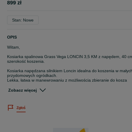
899 zł
Stan: Nowe
OPIS
Witam,
Kosiarka spalinowa Grass Vega LONCIN 3,5 KM z napędem, 40 c
szerokość koszenia.
Kosiarka napędzana silnikiem Loncin idealna do koszenia w małyc
przydomowych ogródkach.
Lekka, łatwa w manewrowaniu z możliwością zbieranie do kosza
oraz wyrzut tylny
Ergonomiczny uchwyt z regulowaną wysokością.
Zobacz więcej
Parametry:
- Silnik: Loncin 3,5 KM
Zgłoś
- Pojemność: 123 cm3
- Szerokość koszenia: 40 cm
- Regulacja wysokości koszenia: centralna 25mm - 75mm
- Koła przód 15 cm, tył 20 cm
- Funkcje: wyrzut do kosza, wyrzut tylny