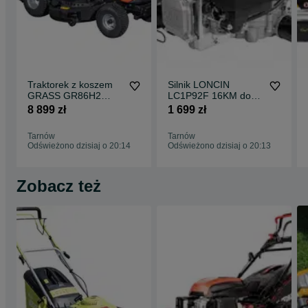
Traktorek z koszem
Silnik LONCIN
GRASS GR86H2
LC1P92F 16KM do
Loncin 452cm3 86cm
traktorka POMPA
8 899 zł
1 699 zł
hydro
452c filtr oleju
Tarnów
Tarnów
Odświeżono dzisiaj o 20:14
Odświeżono dzisiaj o 20:13
Zobacz też