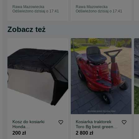
Rawa Mazowiecka
Rawa Mazowiecka
Odświeżono dzisiaj o 17:41
Odświeżono dzisiaj o 17:41
Zobacz też
Kosz do kosiarki
Kosiarka traktorek
Honda
Toro Bg best green
HRX537/HRH536/HR
briggs 12,5hp manual
200 zł
2 800 zł
D536/HRB536 nowy