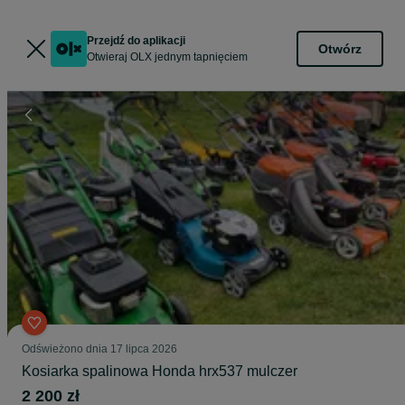
Przejdź do aplikacji
Otwórz
Otwieraj OLX jednym tapnięciem
Odświeżono dnia 17 lipca 2026
Kosiarka spalinowa Honda hrx537 mulczer
2 200 zł