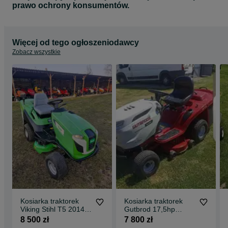
prawo ochrony konsumentów.
Więcej od tego ogłoszeniodawcy
Zobacz wszystkie
Kosiarka traktorek
Kosiarka traktorek
Viking Stihl T5 2014r
Gutbrod 17,5hp
17,5hp hydrostatic
pompa hydrostatic
8 500 zł
7 800 zł
duzy kosz