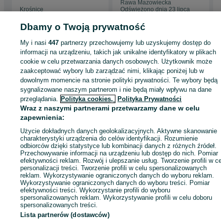
Rawa Mazowiecka
Krośnice
Odświeżono dnia 23 lipca
10 lipca 2026
2026
Dbamy o Twoją prywatność
My i nasi
447
partnerzy przechowujemy lub uzyskujemy dostęp do
Strona główna
Dom i Ogród
Ogród
Kosiarki
Kosiarki spalinowe
Kosiarki
informacji na urządzeniu, takich jak unikalne identyfikatory w plikach
spalinowe - Łódzkie
Kosiarki spalinowe - Rawa Mazowiecka
cookie w celu przetwarzania danych osobowych. Użytkownik może
zaakceptować wybory lub zarządzać nimi, klikając poniżej lub w
dowolnym momencie na stronie polityki prywatności. Te wybory będą
KATEGORIA
sygnalizowane naszym partnerom i nie będą miały wpływu na dane
przeglądania.
Polityka cookies,
Polityka Prywatności
Wraz z naszymi partnerami przetwarzamy dane w celu
ID:
1009342140
Wyświetlenia: 13
zapewnienia:
Użycie dokładnych danych geolokalizacyjnych. Aktywne skanowanie
Zadzwoń / SMS
Wyślij wiadomość
charakterystyki urządzenia do celów identyfikacji. Rozumienie
odbiorców dzięki statystyce lub kombinacji danych z różnych źródeł.
Przechowywanie informacji na urządzeniu lub dostęp do nich. Pomiar
efektywności reklam. Rozwój i ulepszanie usług. Tworzenie profili w c
personalizacji treści. Tworzenie profili w celu spersonalizowanych
reklam. Wykorzystywanie ograniczonych danych do wyboru reklam.
Wykorzystywanie ograniczonych danych do wyboru treści. Pomiar
efektywności treści. Wykorzystanie profili do wyboru
spersonalizowanych reklam. Wykorzystywanie profili w celu doboru
spersonalizowanych treści.
Lista partnerów (dostawców)