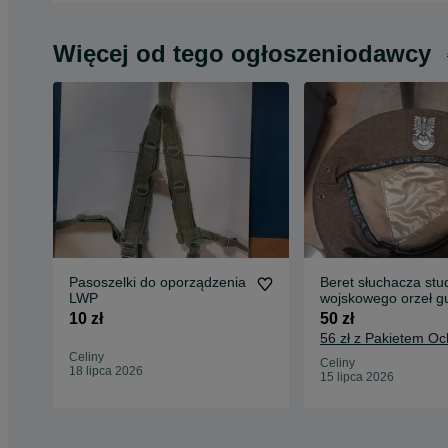
Więcej od tego ogłoszeniodawcy
Pasoszelki do oporządzenia
Beret słuchacza stu
LWP
wojskowego orzeł 
khaki LWP PRL
10 zł
50 zł
56 zł z Pakietem O
Celiny
Celiny
18 lipca 2026
15 lipca 2026