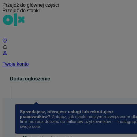
Przejdź do głównej części
Przejdź do stopki
Czat
Twoje konto
Dodaj ogłoszenie
Dla biznesu
opens in a new tab
Sprzedajesz, oferujesz usługi lub rekrutujesz
pracowników?
Zobacz, jak dzięki naszym rozwiązaniom dl
firm możesz dotrzeć do milionów użytkowników — i osiągną
swoje cele.