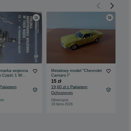
ynarka wojenna
Metalowy model "Chevrolet
Gra
u Część 1 W
Camaro I"
25 
przededniu wojny cz1.
15 zł
29,
 Pakietem
19,60 zł z Pakietem
Oc
Ochronnym
Pie
03 
kie
Główczyce
19 lipca 2026