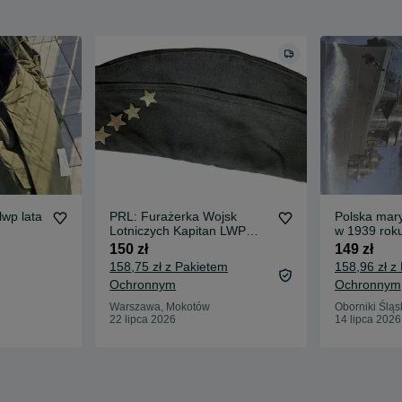
lwp lata
PRL: Furażerka Wojsk
Polska mar
Lotniczych Kapitan LWP
w 1939 rok
1959 rok
150 zł
149 zł
158,75 zł z Pakietem
158,96 zł z
Ochronnym
Ochronnym
Warszawa, Mokotów
Oborniki Śląs
22 lipca 2026
14 lipca 2026