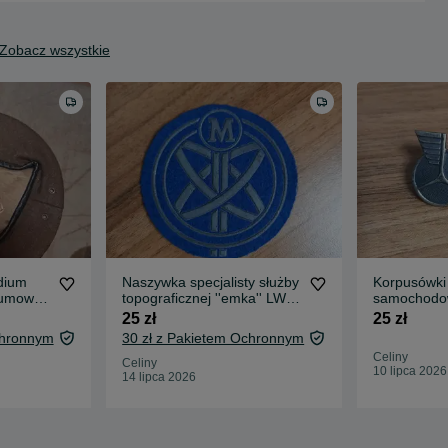
Zobacz wszystkie
dium
Naszywka specjalisty służby
Korpusówki
gumowy
topograficznej ''emka'' LWP
samochodow
PRL
LWP PRL
25 zł
25 zł
chronnym
30 zł z Pakietem Ochronnym
Celiny
Celiny
10 lipca 2026
14 lipca 2026