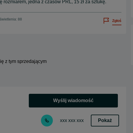
ę rozmiarem, jedna z czasów PRL, 15 zł za sztukę.
wietlenia: 88
Zgłoś
się z tym sprzedającym
Wyślij wiadomość
Pokaż
xxx xxx xxx