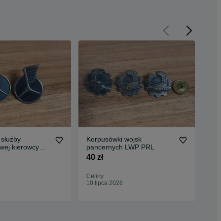
 służby
Korpusówki wojsk
Kor
ej kierowcy
pancernych LWP PRL
woj
40 zł
30 
Celiny
Cel
10 lipca 2026
10 