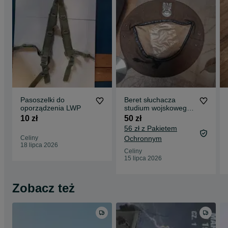
Pasoszelki do
Beret słuchacza
oporządzenia LWP
studium wojskowego
orzeł gumowy khaki
10 zł
50 zł
LWP PRL
56 zł z Pakietem
Celiny
Ochronnym
18 lipca 2026
Celiny
15 lipca 2026
Zobacz też