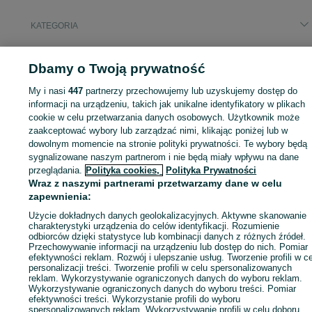
KATEGORIA
ID:
1048405795
Wyświetlenia: 
Dbamy o Twoją prywatność
My i nasi
447
partnerzy przechowujemy lub uzyskujemy dostęp do
informacji na urządzeniu, takich jak unikalne identyfikatory w plikach
cookie w celu przetwarzania danych osobowych. Użytkownik może
Zaloguj się lub załóż konto na OLX, aby skontaktować się z t
zaakceptować wybory lub zarządzać nimi, klikając poniżej lub w
sprzedającym
dowolnym momencie na stronie polityki prywatności. Te wybory będą
sygnalizowane naszym partnerom i nie będą miały wpływu na dane
przeglądania.
Polityka cookies,
Polityka Prywatności
Wraz z naszymi partnerami przetwarzamy dane w celu
Zaloguj się / Załóż konto
zapewnienia:
Użycie dokładnych danych geolokalizacyjnych. Aktywne skanowanie
Zadzwoń / SMS
Wyślij wiadomość
charakterystyki urządzenia do celów identyfikacji. Rozumienie
odbiorców dzięki statystyce lub kombinacji danych z różnych źródeł.
Przechowywanie informacji na urządzeniu lub dostęp do nich. Pomiar
efektywności reklam. Rozwój i ulepszanie usług. Tworzenie profili w c
personalizacji treści. Tworzenie profili w celu spersonalizowanych
reklam. Wykorzystywanie ograniczonych danych do wyboru reklam.
Wykorzystywanie ograniczonych danych do wyboru treści. Pomiar
efektywności treści. Wykorzystanie profili do wyboru
spersonalizowanych reklam. Wykorzystywanie profili w celu doboru