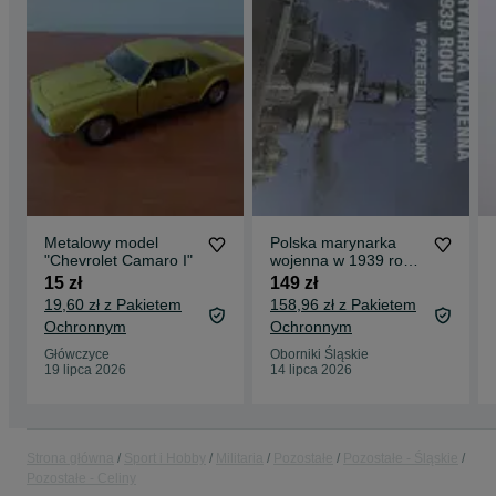
Metalowy model
Polska marynarka
"Chevrolet Camaro I"
wojenna w 1939 roku
Część 1 W
15 zł
149 zł
przededniu wojny
19,60 zł z Pakietem
158,96 zł z Pakietem
cz1.
Ochronnym
Ochronnym
Główczyce
Oborniki Śląskie
19 lipca 2026
14 lipca 2026
Strona główna
Sport i Hobby
Militaria
Pozostałe
Pozostałe - Śląskie
Pozostałe - Celiny