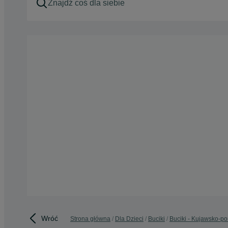
Wróć
Strona główna
Dla Dzieci
Buciki
Buciki - Kujawsko-p