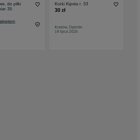
e, do piłki
Korki Kipsta r. 33
But
iar 35
sta
30 zł
20 
Pakietem
Kraków, Dębniki
Pia
19 lipca 2026
04 