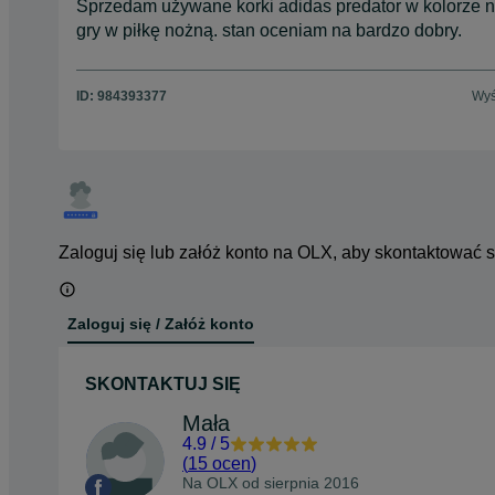
Sprzedam używane korki adidas predator w kolorze n
gry w piłkę nożną. stan oceniam na bardzo dobry.
ID:
984393377
Wyś
Zaloguj się lub załóż konto na OLX, aby skontaktować 
Zaloguj się / Załóż konto
SKONTAKTUJ SIĘ
Mała
4.9
/
5
(
15 ocen
)
Na OLX od
sierpnia 2016