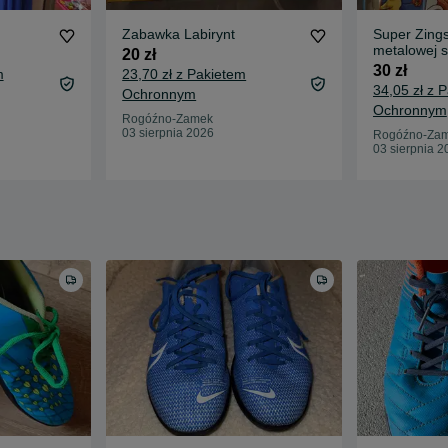
Zabawka Labirynt
Super Zing
metalowej s
20 zł
plus gratis 
30 zł
m
23,70 zł z Pakietem
34,05 zł z 
Ochronnym
Ochronnym
Rogóźno-Zamek
03 sierpnia 2026
Rogóźno-Za
03 sierpnia 2