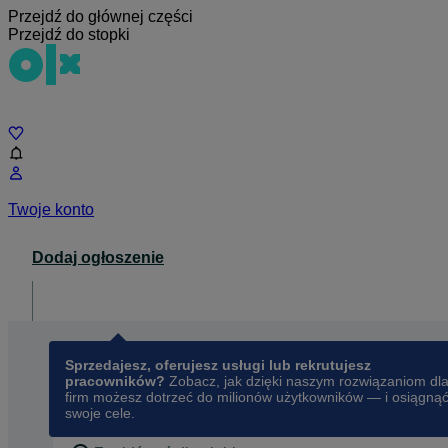
Przejdź do głównej części
Przejdź do stopki
Czat
Twoje konto
Dodaj ogłoszenie
Dla biznesu
opens in a new tab
Sprzedajesz, oferujesz usługi lub rekrutujesz
pracowników?
Zobacz, jak dzięki naszym rozwiązaniom dl
firm możesz dotrzeć do milionów użytkowników — i osiągną
swoje cele.