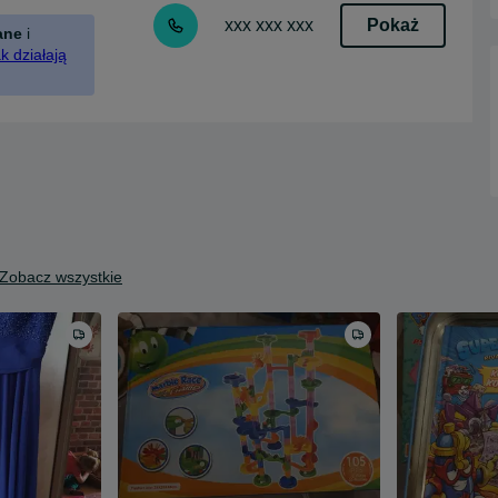
Pokaż
xxx xxx xxx
ane
i
k działają
Zobacz wszystkie