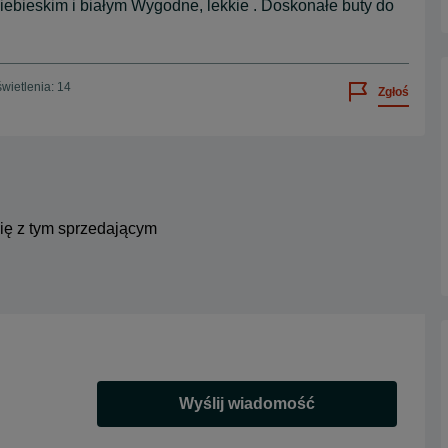
iebieskim i białym Wygodne, lekkie . Doskonałe buty do
wietlenia: 14
Zgłoś
się z tym sprzedającym
Wyślij wiadomość