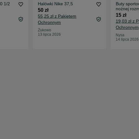
0 1/2
Halówki Nike 37,5
Buty sportow
nożnej rozm
50 zł
15 zł
55,25 zł z Pakietem
19,03 zł z 
Ochronnym
Ochronnym
Żukowo
13 lipca 2026
Nysa
14 lipca 2026