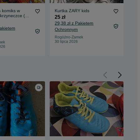
s komiks w
Kurtka ZARY kids
Byt
krzyneczce (
25 zł
25 
gazetka)
29,38 zł z Pakietem
28,
Pakietem
Ochronnym
Oc
Rogóźno-Zamek
Rog
30 lipca 2026
29 
mek
026