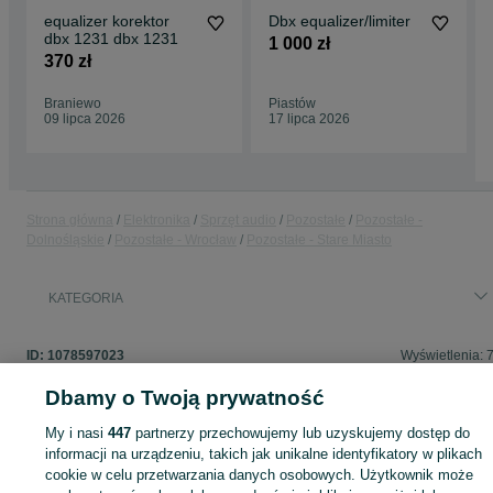
equalizer korektor
Dbx equalizer/limiter
dbx 1231 dbx 1231
1 000 zł
370 zł
Braniewo
Piastów
09 lipca 2026
17 lipca 2026
Strona główna
Elektronika
Sprzęt audio
Pozostałe
Pozostałe -
Dolnośląskie
Pozostałe - Wrocław
Pozostałe - Stare Miasto
KATEGORIA
ID:
1078597023
Wyświetlenia: 
Dbamy o Twoją prywatność
My i nasi
447
partnerzy przechowujemy lub uzyskujemy dostęp do
informacji na urządzeniu, takich jak unikalne identyfikatory w plikach
Zaloguj się lub załóż konto na OLX, aby skontaktować się z t
sprzedającym
cookie w celu przetwarzania danych osobowych. Użytkownik może