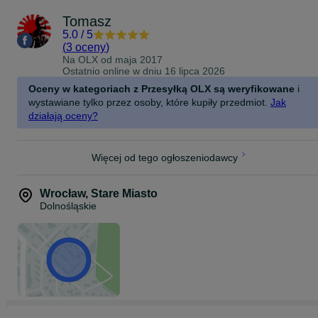
impedancja wejściowa: 10 kOhm (niesymetryczne), 20 kOhm
Tomasz
(symetryczne)
THD+Noise: 0,04%
5.0
/
5
sygnał/szum: 90 dB (+/- 15 dB), 94 dB (+/- 6 dB)
(
3 oceny
)
funkcja limitera
Na OLX od
maja 2017
funkcja redukcji szumów-Type III
Ostatnio online w dniu 16 lipca 2026
Wymiary: 89x483x201
Na obudowie porysowany lakier, ale wiadomo że to nie przeszkadz
Oceny w kategoriach z Przesyłką OLX są weryfikowane
i
w funkcjonowaniu korektora.
wystawiane tylko przez osoby, które kupiły przedmiot.
Jak
działają oceny?
Więcej od tego ogłoszeniodawcy
Wrocław
,
Stare Miasto
Dolnośląskie