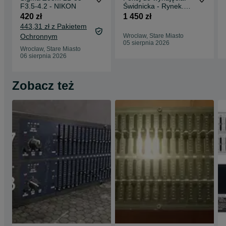
F3.5-4.2 - NIKON
Świdnicka - Rynek.
Wrocław
420 zł
1 450 zł
443,31 zł z Pakietem
Ochronnym
Wrocław, Stare Miasto
05 sierpnia 2026
Wrocław, Stare Miasto
06 sierpnia 2026
Zobacz też