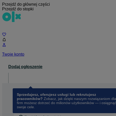
Przejdź do głównej części
Przejdź do stopki
Czat
Twoje konto
Dodaj ogłoszenie
Dla biznesu
opens in a new tab
Sprzedajesz, oferujesz usługi lub rekrutujesz
pracowników?
Zobacz, jak dzięki naszym rozwiązaniom dl
firm możesz dotrzeć do milionów użytkowników — i osiągną
swoje cele.