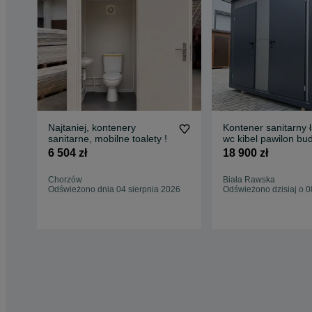
Najtaniej, kontenery
Kontener sanitarny 
sanitarne, mobilne toalety !
wc kibel pawilon bu
socjalny
6 504 zł
18 900 zł
Chorzów
Biała Rawska
Odświeżono dnia 04 sierpnia 2026
Odświeżono dzisiaj o 0