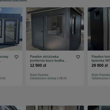
urowy
Pawilon stróżówka
Pawilon kon
portiernia biuro budka
łazienka WC
ia
wagowa lodziarnia
natrysk ke
12 900 zł
29 900 zł
Biała Rawska
Biała Rawska
8:43
Odświeżono dzisiaj o 08:43
Odświeżono dz