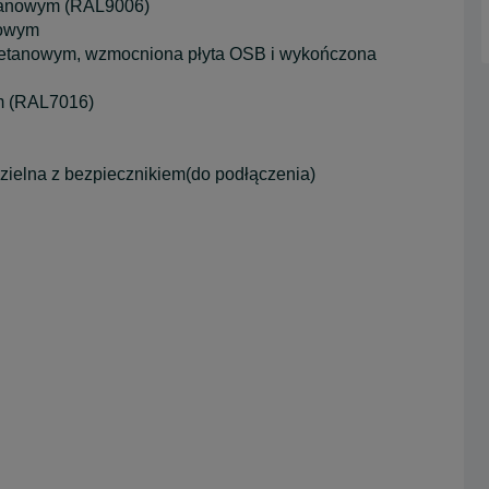
tanowym (RAL9006)
nowym
etanowym, wzmocniona płyta OSB i wykończona
 (RAL7016)
ielna z bezpiecznikiem(do podłączenia)