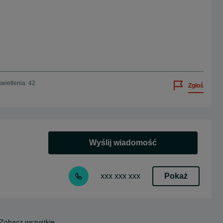
wietlenia: 42
Zgłoś
Wyślij wiadomość
Pokaż
xxx xxx xxx
Zobacz wszystkie