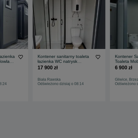
łazienka
Kontener sanitarny toaleta
Kontener Sa
dowlany
łazienka WC natrysk
Toaleta Mob
pawilon kemping
Gotowy do 
17 900 zł
6 900 zł
Biała Rawska
Gliwice, Brze
8:24
Odświeżono dzisiaj o 08:14
Odświeżono d