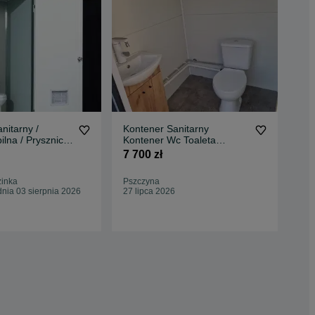
nitarny /
Kontener Sanitarny
Pry
ilna / Prysznic –
Kontener Wc Toaleta
–ła
Podłączenia
Umywalka Podgrzewacz
dzi
7 700 zł
2 3
Socjalny Kontener Biurowy
Mały kontener budowlany
zinka
Pszczyna
Wro
nia 03 sierpnia 2026
27 lipca 2026
Odś