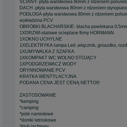
ŚCIANY- płyta warstwowa 80mm z rdzeniem poliure
DACH -płyta warstwowa 80mm z rdzeniem styropia
PODŁOGA-płyta warstwowa 80mm z rdzeniem poliur
wykładzina PCV
OBRÓBKI BLACHARSKIE- blacha powlekana 0,5mm
1XDRZWI-stalowe ocieplane firmy HORMANN
1XOKNO UCHYLNE
1XELEKTRYKA-lampa Led ,włącznik, gniazdko, rozdz
1XUMYWALKA Z SZAFKA
1XKOMPAKT WC WOLNO STOJĄCY
1XPODGRZEWACZ WODY
ORYNNOWANIE PCV
KRATKA WENTYLACYJNA
PODANA CENA JEST CENĄ NETTO!!!
ZASTOSOWANIE
*kemping
*camping
*pole namiotowe
*domki letniskowe
*klub jachtowy