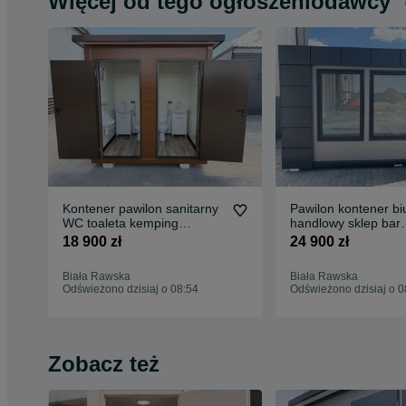
Więcej od tego ogłoszeniodawcy
Kontener pawilon sanitarny
Pawilon kontener bi
WC toaleta kemping
handlowy sklep bar
łazienka
kwiaciarnia lodziarn
18 900 zł
24 900 zł
Biała Rawska
Biała Rawska
Odświeżono dzisiaj o 08:54
Odświeżono dzisiaj o 0
Zobacz też