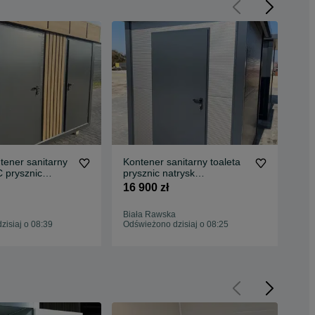
tener sanitarny
Kontener sanitarny toaleta
Kon
 prysznic
prysznic natrysk
WC 
CAMPIONG łazienka
16 900 zł
32 
Biała Rawska
Bia
isiaj o 08:39
Odświeżono dzisiaj o 08:25
Odś