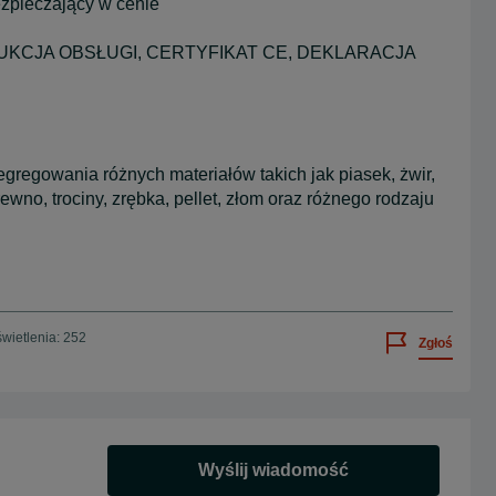
ezpieczający w cenie
INSTRUKCJA OBSŁUGI, CERTYFIKAT CE, DEKLARACJA
gregowania różnych materiałów takich jak piasek, żwir,
drewno, trociny, zrębka, pellet, złom oraz różnego rodzaju
wietlenia: 252
Zgłoś
Wyślij wiadomość