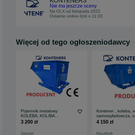
KONTENERS
Nie ma jeszcze oceny
Na OLX od
listopada 2023
Ostatnio online dziś o 11:20
Więcej od tego ogłoszeniodawcy
Pojemnik metalowy
Kontener , koleba, 
KOLEBA, KOLIBA
samowyładowcza, o
samowyładowcza 1m3 CNC
złom 1,5m3 koliba/ szufla/
3 200 zł
4 150 zł
łyżka / pojemnik me
mulda/ wywrotka/
Zamość
Kluczbork