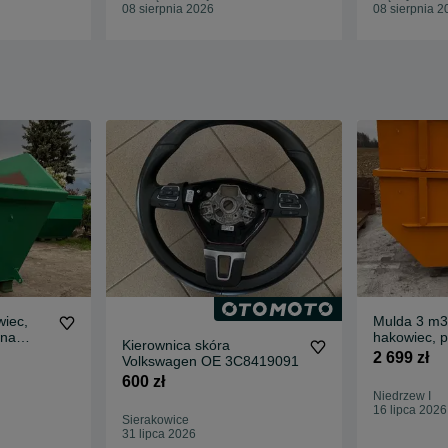
RECYKLING
08 sierpnia 2026
08 sierpnia 2
iec,
Mulda 3 m3
 na
hakowiec, 
Kierownica skóra
mowy
złom, konte
2 699 zł
Volkswagen OE 3C8419091
600 zł
Niedrzew I
16 lipca 2026
Sierakowice
31 lipca 2026