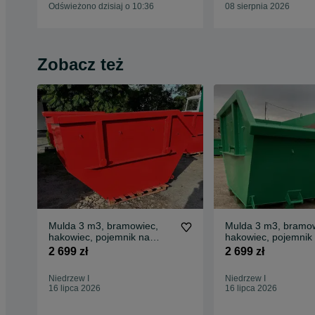
RECYKLING
Odświeżono dzisiaj o 10:36
08 sierpnia 2026
Zobacz też
Mulda 3 m3, bramowiec,
Mulda 3 m3, bramow
hakowiec, pojemnik na
hakowiec, pojemnik
złom, kontener, koleba
złom, kontener bra
2 699 zł
2 699 zł
Niedrzew I
Niedrzew I
16 lipca 2026
16 lipca 2026