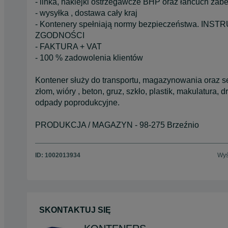
- linka, naklejki ostrzegawcze BHP oraz łańcuch zab
- wysyłka , dostawa cały kraj
- Kontenery spełniają normy bezpieczeństwa. 
ZGODNOŚCI
- FAKTURA + VAT
- 100 % zadowolenia klientów
Kontener służy do transportu, magazynowania oraz se
złom, wióry , beton, gruz, szkło, plastik, makulatura, 
odpady poprodukcyjne.
PRODUKCJA / MAGAZYN - 98-275 Brzeźnio
ID:
1002013934
Wyś
SKONTAKTUJ SIĘ