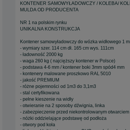
KONTENER SAMOWYŁADOWCZY / KOLEBA/ KOLI
MULDA OD PRODUCENTA
NR 1 na polskim rynku
UNIKALNA KONSTRUKCJA
Kontener samowyładowczy do wózka widłowego 1 m3
- wymiary szer. 114 cm dł. 165 cm wys. 111cm
- ładowność 2000 kg
- waga 260 kg ( najcięższy kontener w Polsce)
- podstawa 4-6 mm / kontener boki 3mm spód4 mm
- kontenery malowane proszkowo RAL 5010
- jakość PREMIUM
- różne pojemności od 1m3 do 3,1m3
- stal certyfikowana
- pełne kieszenie na widły
- otwieranie na 2 sposoby dźwignia, linka
- zabezpieczenie przed niekontrolowanym otwarciem
- nóżki oddzielające podstawę od podłoża
- otwory pod koła