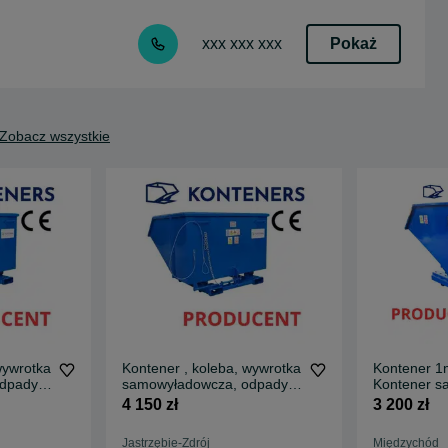
Pokaż
xxx xxx xxx
Zobacz wszystkie
wywrotka
Kontener , koleba, wywrotka
Kontener 1
dpady,
samowyładowcza, odpady,
Kontener s
złom 1,5m3 koliba/ szufla/
/ Pojemnik
4 150 zł
3 200 zł
talowy/
łyżka / pojemnik metalowy/
mulda/ wywrotka/
Jastrzębie-Zdrój
Międzychód