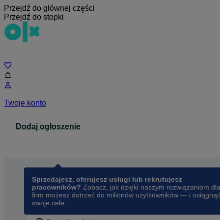
Przejdź do głównej części
Przejdź do stopki
Czat
Twoje konto
Dodaj ogłoszenie
Dla biznesu
opens in a new tab
Sprzedajesz, oferujesz usługi lub rekrutujesz
pracowników?
Zobacz, jak dzięki naszym rozwiązaniom dl
firm możesz dotrzeć do milionów użytkowników — i osiągną
swoje cele.