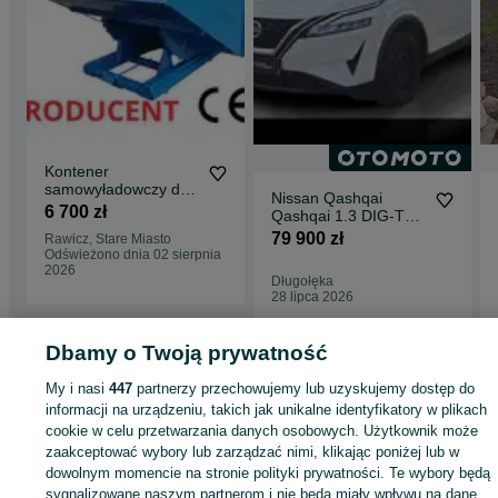
Kontener
samowyładowczy do
Nissan Qashqai
wózka widłowego/
6 700 zł
Qashqai 1.3 DIG-T
KOLEBA/ KOLIBA/
mHEV Acenta
79 900 zł
Rawicz, Stare Miasto
pojemnik metalowy/
Odświeżono dnia 02 sierpnia
kontener na widły/
2026
drewno, odpady CNC,
Długołęka
złom, trociny 3,1 m3
28 lipca 2026
Dbamy o Twoją prywatność
Strona główna
Motoryzacja
Części samochodowe
Pozostałe
Pozostałe -
My i nasi
447
partnerzy przechowujemy lub uzyskujemy dostęp do
Śląskie
Pozostałe - Rybnik
informacji na urządzeniu, takich jak unikalne identyfikatory w plikach
cookie w celu przetwarzania danych osobowych. Użytkownik może
KATEGORIA
zaakceptować wybory lub zarządzać nimi, klikając poniżej lub w
dowolnym momencie na stronie polityki prywatności. Te wybory będą
sygnalizowane naszym partnerom i nie będą miały wpływu na dane