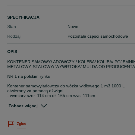
SPECYFIKACJA
Stan
Nowe
Rodzaj
Pozostałe części samochodowe
OPIS
KONTENER SAMOWYŁADOWCZY / KOLEBA/ KOLIBA/ POJEMNI
METALOWY, STALOWY/ WYWRTOKA/ MULDA OD PRODUCENTA
NR 1 na polskim rynku
Kontener samowyładowczy do wózka widłowego 1 m3 1000 L
otwierany za pomocą dźwigni
- wymiary szer. 114 cm dł. 165 cm wys. 111cm
- ładowność 2000 kg
- waga 260 kg ( najcięższy kontener w Polsce)
Zobacz więcej
- podstawa 4-6 mm / kontener boki 3mm spód4 mm
- kontenery malowane proszkowo RAL 5010
- jakość PREMIUM
Zgłoś
- różne pojemności od 1m3 do 3,1m3
- stal certyfikowana
- pełne kieszenie na widły