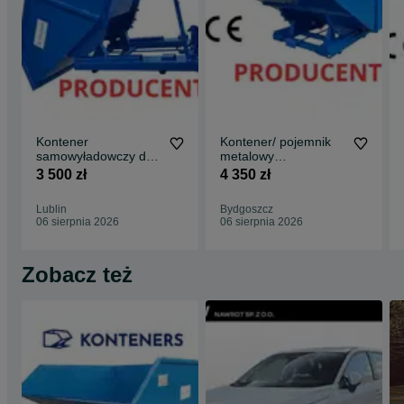
Kontener
Kontener/ pojemnik
samowyładowczy do
metalowy
wózka widłowego
samowyładowczy/
3 500 zł
4 350 zł
1000L trociny, drewno
koleba / 1,5m3
Lublin
Bydgoszcz
06 sierpnia 2026
06 sierpnia 2026
Zobacz też