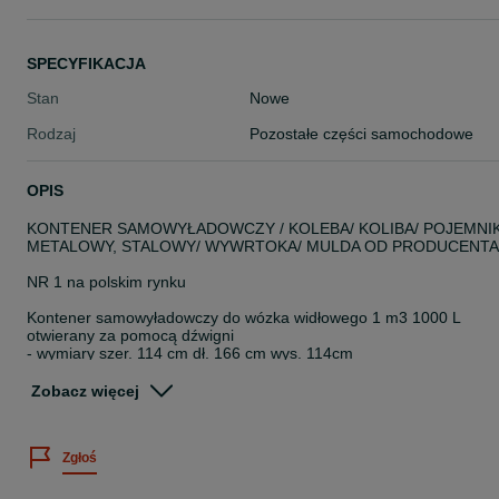
SPECYFIKACJA
Stan
Nowe
Rodzaj
Pozostałe części samochodowe
OPIS
KONTENER SAMOWYŁADOWCZY / KOLEBA/ KOLIBA/ POJEMNI
METALOWY, STALOWY/ WYWRTOKA/ MULDA OD PRODUCENTA
NR 1 na polskim rynku
Kontener samowyładowczy do wózka widłowego 1 m3 1000 L
otwierany za pomocą dźwigni
- wymiary szer. 114 cm dł. 166 cm wys. 114cm
- ładowność 2000 kg
- waga 260 kg ( najcięższy kontener w Polsce)
Zobacz więcej
- podstawa 4-6 mm / kontener boki 3mm spód4 mm
- kontenery malowane proszkowo RAL 5010
- jakość PREMIUM
Zgłoś
- różne pojemności od 1m3 do 3,1m3
- stal certyfikowana
- pełne kieszenie na widły