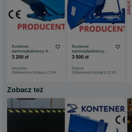
Kontener
Kontener
samowyładowczy do
samowyładowczy
wózka widłowego
koleba do wózka
3 200 zł
3 500 zł
1m3 / ZŁOM/
widłowego 1m3 złom,
TROCINY/ DREWNO
stal
Września
Dębica
Odświeżono dzisiaj o 22:44
Odświeżono dzisiaj o 22:40
Zobacz też