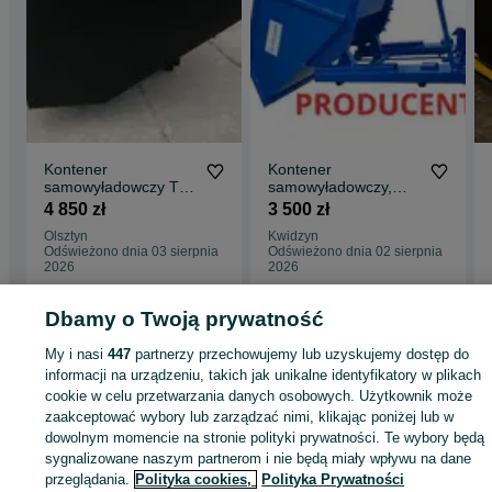
Kontener
Kontener
samowyładowczy TK
samowyładowczy,
2200. Koleba
koleba, koliba,
4 850 zł
3 500 zł
metalowa.Polski
pojemnik metalowy 1
Olsztyn
Kwidzyn
pojemnik
m3 1000 L na odpady
Odświeżono dnia 03 sierpnia
Odświeżono dnia 02 sierpnia
z produkcji ZŁOM/
2026
2026
DREWNO/ TROCINY/
BETON/ PLASTIK/
TEKTURA/ SZKŁO
Dbamy o Twoją prywatność
Strona główna
Motoryzacja
Części samochodowe
Pozostałe
Pozostałe -
My i nasi
447
partnerzy przechowujemy lub uzyskujemy dostęp do
Warmińsko-mazurskie
Pozostałe - Olsztynek
informacji na urządzeniu, takich jak unikalne identyfikatory w plikach
cookie w celu przetwarzania danych osobowych. Użytkownik może
zaakceptować wybory lub zarządzać nimi, klikając poniżej lub w
KATEGORIA
dowolnym momencie na stronie polityki prywatności. Te wybory będą
sygnalizowane naszym partnerom i nie będą miały wpływu na dane
ID:
1002013885
Wyświetlenia: 13
przeglądania.
Polityka cookies,
Polityka Prywatności