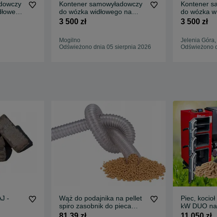
dowczy
Kontener samowyładowczy
Kontener s
dłowego
do wózka widłowego na
do wózka w
widły 1m3/ wywrotka
widły 1m3
3 500 zł
3 500 zł
Mogilno
Jelenia Góra,
Odświeżono dnia 05 sierpnia 2026
Odświeżono d
J -
Wąż do podajnika na pellet
Piec, kocio
spiro zasobnik do pieca
kW DUO na
IS
trudnopalny fi 60
ekogroszek
81,39 zł
11 050 zł