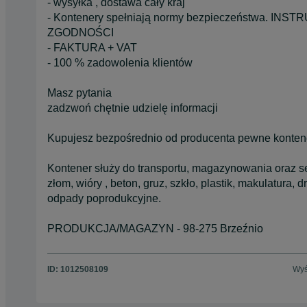
- wysyłka , dostawa cały kraj
- Kontenery spełniają normy bezpieczeństwa. 
ZGODNOŚCI
- FAKTURA + VAT
- 100 % zadowolenia klientów
Masz pytania
zadzwoń chętnie udzielę informacji
Kupujesz bezpośrednio od producenta pewne kontene
Kontener służy do transportu, magazynowania oraz se
złom, wióry , beton, gruz, szkło, plastik, makulatura, 
odpady poprodukcyjne.
PRODUKCJA/MAGAZYN - 98-275 Brzeźnio
ID:
1012508109
Wyś