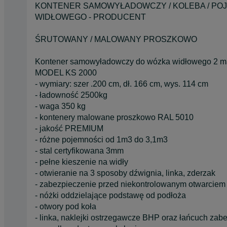
KONTENER SAMOWYŁADOWCZY / KOLEBA / PO
WIDŁOWEGO - PRODUCENT
ŚRUTOWANY / MALOWANY PROSZKOWO
Kontener samowyładowczy do wózka widłowego 2 m3 
MODEL KS 2000
- wymiary: szer .200 cm, dł. 166 cm, wys. 114 cm
- ładowność 2500kg
- waga 350 kg
- kontenery malowane proszkowo RAL 5010
- jakość PREMIUM
- różne pojemności od 1m3 do 3,1m3
- stal certyfikowana 3mm
- pełne kieszenie na widły
- otwieranie na 3 sposoby dźwignia, linka, zderzak
- zabezpieczenie przed niekontrolowanym otwarciem
- nóżki oddzielające podstawę od podłoża
- otwory pod koła
- linka, naklejki ostrzegawcze BHP oraz łańcuch zab