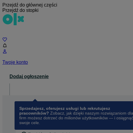
Przejdź do głównej części
Przejdź do stopki
Czat
Twoje konto
Dodaj ogłoszenie
Dla biznesu
opens in a new tab
Sprzedajesz, oferujesz usługi lub rekrutujesz
pracowników?
Zobacz, jak dzięki naszym rozwiązaniom dl
firm możesz dotrzeć do milionów użytkowników — i osiągną
swoje cele.