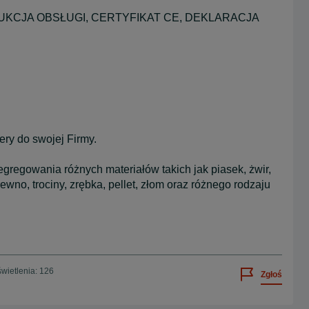
INSTRUKCJA OBSŁUGI, CERTYFIKAT CE, DEKLARACJA
ry do swojej Firmy.
gregowania różnych materiałów takich jak piasek, żwir,
drewno, trociny, zrębka, pellet, złom oraz różnego rodzaju
wietlenia: 126
Zgłoś