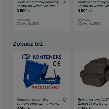
Kontener samowyładowczy
Kontener samowyła
koleba do wózka widłowego
koleba do wózka wi
1m3 złom, odpady
1m3 złom, odpady
3 500 zł
3 500 zł
Piaseczno
Wyszków
05 sierpnia 2026
05 sierpnia 2026
Zobacz też
Kontener przechylny
Brykiet torfowy AŁTA
samowyładowczy na widły
Zamość i okolice
1m3 / KOLEBA
TRANSPORT GRAT
3 500 zł
1 349 zł