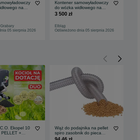
amowyładowczy
Kontener samowyładowczy
Ko
idłowego na
do wózka widłowego na
do 
widły 1m3
wid
3 500 zł
3 5
 Grabary
Elbląg
Jan
nia 05 sierpnia 2026
Odświeżono dnia 05 sierpnia 2026
Odś
ł C.O. Ekopel 10
Wąż do podajnika na pellet
Ko
 PELLET +
spiro zasobnik do pieca
do 
 5 KLASA
trudnopalny fi 75
ZŁ
94,46 zł
3 2