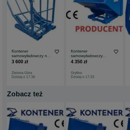
Kontener
Kontener
samowyładowczy na
samowyładowczy
zrzyny/ deski/ palety/
koleba do wózka
3 600 zł
4 350 zł
TARTAK/do widlaka
widłowego 1,5m3
1500L/ KOLEBA/
Zielona Góra
Gryfino
KOLIBA/ złom/
Dzisiaj o 17:36
Dzisiaj o 17:33
odpady/ drewno/
kontener na trociny/
mulda
Zobacz też