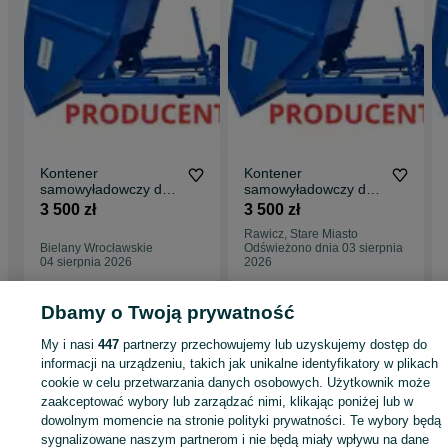
Kontener
Kontener
samowyładowczy do
samowyładowczy do
wózka widłowego na
wózka widłowego na
3 500 zł
3 500 zł
widły 1m3
widły 1m3 /
Rawicz, Stare Miasto
WYWROTKA
Bielany Wrocławskie
Odświeżono dnia 03 sierpnia
04 sierpnia 2026
2026
Dbamy o Twoją prywatność
Strona główna
Motoryzacja
Części samochodowe
Pozostałe
Pozostałe -
My i nasi
447
partnerzy przechowujemy lub uzyskujemy dostęp do
Dolnośląskie
Pozostałe - Głogów
informacji na urządzeniu, takich jak unikalne identyfikatory w plikach
cookie w celu przetwarzania danych osobowych. Użytkownik może
KATEGORIA
zaakceptować wybory lub zarządzać nimi, klikając poniżej lub w
dowolnym momencie na stronie polityki prywatności. Te wybory będą
sygnalizowane naszym partnerom i nie będą miały wpływu na dane