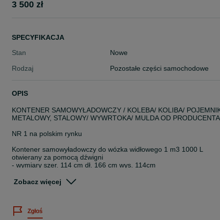
3 500 zł
SPECYFIKACJA
Stan
Nowe
Rodzaj
Pozostałe części samochodowe
OPIS
KONTENER SAMOWYŁADOWCZY / KOLEBA/ KOLIBA/ POJEMNI
METALOWY, STALOWY/ WYWRTOKA/ MULDA OD PRODUCENTA
NR 1 na polskim rynku
Kontener samowyładowczy do wózka widłowego 1 m3 1000 L
otwierany za pomocą dźwigni
- wymiary szer. 114 cm dł. 166 cm wys. 114cm
- ładowność 2000 kg
- waga 260 kg ( najcięższy kontener w Polsce)
Zobacz więcej
- podstawa 4-6 mm / kontener boki 3mm spód4 mm
- kontenery malowane proszkowo RAL 5010
- jakość PREMIUM
Zgłoś
- różne pojemności od 1m3 do 3,1m3