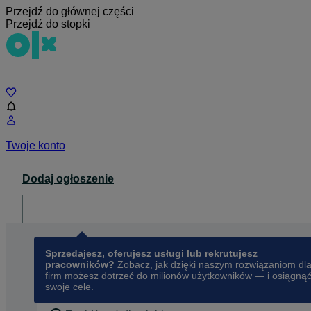
Przejdź do głównej części
Przejdź do stopki
Czat
Twoje konto
Dodaj ogłoszenie
Dla biznesu
opens in a new tab
Sprzedajesz, oferujesz usługi lub rekrutujesz
pracowników?
Zobacz, jak dzięki naszym rozwiązaniom dl
firm możesz dotrzeć do milionów użytkowników — i osiągną
swoje cele.