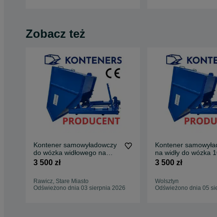
Zobacz też
Kontener samowyładowczy
Kontener samowyła
do wózka widłowego na
na widły do wózka 1
widły 1m3 / WYWROTKA
KOLEBA/ KOLIBA
3 500 zł
3 500 zł
Rawicz, Stare Miasto
Wolsztyn
Odświeżono dnia 03 sierpnia 2026
Odświeżono dnia 05 si