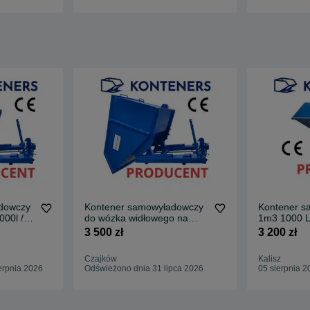
dowczy
Kontener samowyładowczy
Kontener s
000l /
do wózka widłowego na
1m3 1000 L
widły 1m3/ KOLEBA
widłowego n
3 500 zł
3 200 zł
KOLEBA/ KO
metalowy w
Czajków
Kalisz
kontener pr
erpnia 2026
Odświeżono dnia 31 lipca 2026
05 sierpnia 2