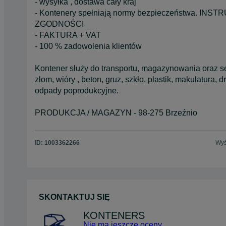
- wysyłka , dostawa cały kraj
- Kontenery spełniają normy bezpieczeństwa. 
ZGODNOŚCI
- FAKTURA + VAT
- 100 % zadowolenia klientów
Kontener służy do transportu, magazynowania oraz se
złom, wióry , beton, gruz, szkło, plastik, makulatura, 
odpady poprodukcyjne.
PRODUKCJA / MAGAZYN - 98-275 Brzeźnio
ID:
1003362266
Wyś
SKONTAKTUJ SIĘ
KONTENERS
Nie ma jeszcze oceny