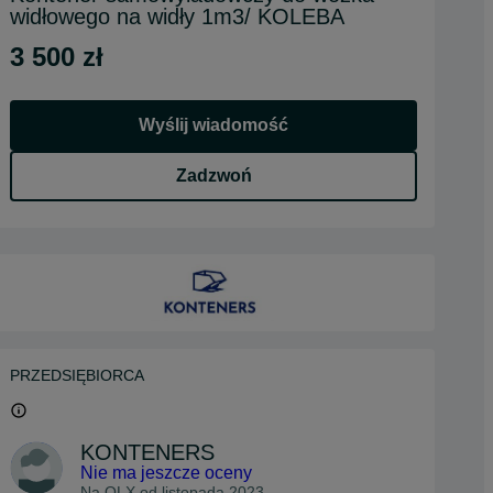
widłowego na widły 1m3/ KOLEBA
3 500 zł
Wyślij wiadomość
Zadzwoń
PRZEDSIĘBIORCA
KONTENERS
Nie ma jeszcze oceny
Na OLX od
listopada 2023