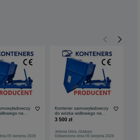
amowyładowczy
Kontener samowyładowczy
Ko
idłowego na
do wózka widłowego na
do 
 wywrotka
widły 1m3
wid
3 500 zł
3 5
Jelenia Góra, Grabary
Elb
nia 05 sierpnia 2026
Odświeżono dnia 05 sierpnia 2026
Odś