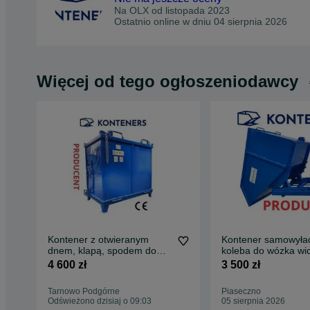
Na OLX od
listopada 2023
Ostatnio online w dniu 04 sierpnia 2026
Więcej od tego ogłoszeniodawcy
Kontener z otwieranym
Kontener samowyła
dnem, klapą, spodem do
koleba do wózka wi
wózka widłowego 1,5m3
1m3 złom, odpady
4 600 zł
3 500 zł
Tarnowo Podgórne
Piaseczno
Odświeżono dzisiaj o 09:03
05 sierpnia 2026