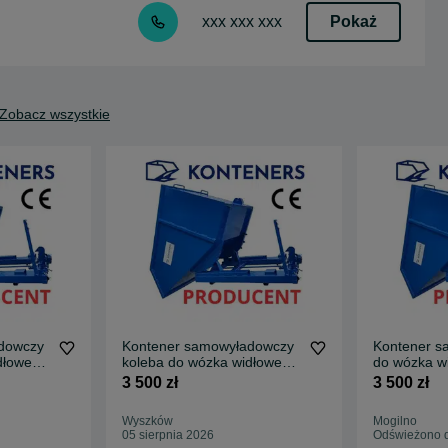
Pokaż
xxx xxx xxx
Zobacz wszystkie
dowczy
Kontener samowyładowczy
Kontener s
dłowego
koleba do wózka widłowego
do wózka w
1m3 złom, odpady
widły 1m3/
3 500 zł
3 500 zł
Wyszków
Mogilno
05 sierpnia 2026
Odświeżono d