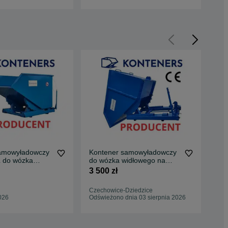
amowyładowczy
Kontener samowyładowczy
Ko
 do wózka
do wózka widłowego na
kol
a widły /
widły 1m3/ KOLEBA
1m
3 500 zł
3 5
LIBA/ pojemnik
ywrotka/
Czechowice-Dziedzice
Ryd
zechylny
026
Odświeżono dnia 03 sierpnia 2026
Odś