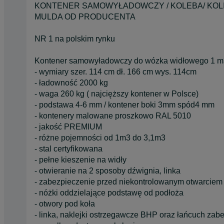
KONTENER SAMOWYŁADOWCZY / KOLEBA/ KOLI
MULDA OD PRODUCENTA
NR 1 na polskim rynku
Kontener samowyładowczy do wózka widłowego 1 m3
- wymiary szer. 114 cm dł. 166 cm wys. 114cm
- ładowność 2000 kg
- waga 260 kg ( najcięższy kontener w Polsce)
- podstawa 4-6 mm / kontener boki 3mm spód4 mm
- kontenery malowane proszkowo RAL 5010
- jakość PREMIUM
- różne pojemności od 1m3 do 3,1m3
- stal certyfikowana
- pełne kieszenie na widły
- otwieranie na 2 sposoby dźwignia, linka
- zabezpieczenie przed niekontrolowanym otwarciem
- nóżki oddzielające podstawę od podłoża
- otwory pod koła
- linka, naklejki ostrzegawcze BHP oraz łańcuch zab