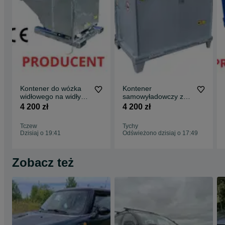
Kontener do wózka
Kontener
widłowego na widły
samowyładowczy z
OCYNKOWANY 1m3 ,
otwieranym
4 200 zł
4 200 zł
samowyładowczy
dnem/Klapą/do wózka
widłowego 1m3
Tczew
Tychy
Dzisiaj o 19:41
Odświeżono dzisiaj o 17:49
Zobacz też