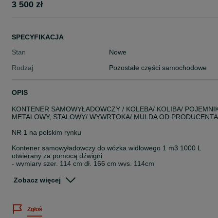
3 500 zł
SPECYFIKACJA
Stan
Nowe
Rodzaj
Pozostałe części samochodowe
OPIS
KONTENER SAMOWYŁADOWCZY / KOLEBA/ KOLIBA/ POJEMNI
METALOWY, STALOWY/ WYWRTOKA/ MULDA OD PRODUCENTA
NR 1 na polskim rynku
Kontener samowyładowczy do wózka widłowego 1 m3 1000 L
otwierany za pomocą dźwigni
- wymiary szer. 114 cm dł. 166 cm wys. 114cm
- ładowność 2000 kg
- waga 260 kg ( najcięższy kontener w Polsce)
Zobacz więcej
- podstawa 4-6 mm / kontener boki 3mm spód4 mm
- kontenery malowane proszkowo RAL 5010
- jakość PREMIUM
Zgłoś
- różne pojemności od 1m3 do 3,1m3