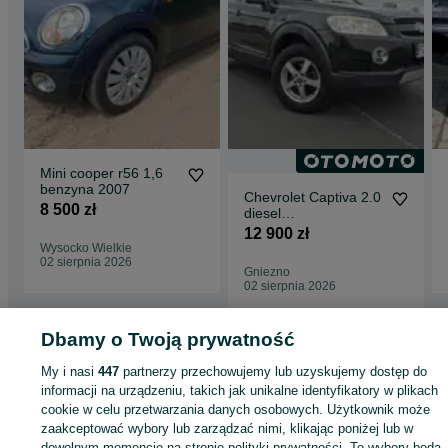
Mini cooper r56 1,6
benzyna 2007
Chevrolet Captiva 2.0
8 500 zł
diesel
,klimatronic,kamera
12 900 zł
cofania ,pdc,skóry
Wysocko Wielkie
02 sierpnia 2026
Gniezno
02 sierpnia 2026
Dbamy o Twoją prywatność
Strona główna
Motoryzacja
Części samochodowe
Pozostałe
Pozostałe -
Śląskie
Pozostałe - Czechowice-Dziedzice
My i nasi
447
partnerzy przechowujemy lub uzyskujemy dostęp do
informacji na urządzeniu, takich jak unikalne identyfikatory w plikach
cookie w celu przetwarzania danych osobowych. Użytkownik może
KATEGORIA
zaakceptować wybory lub zarządzać nimi, klikając poniżej lub w
dowolnym momencie na stronie polityki prywatności. Te wybory będą