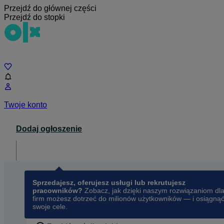
Przejdź do głównej części
Przejdź do stopki
Czat
Twoje konto
Dodaj ogłoszenie
Dla biznesu
opens in a new tab
Sprzedajesz, oferujesz usługi lub rekrutujesz
pracowników?
Zobacz, jak dzięki naszym rozwiązaniom dl
firm możesz dotrzeć do milionów użytkowników — i osiągną
swoje cele.