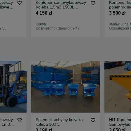
dowczy
Kontener samowyładowczy
Kontener ko
dłowego
Koleba 1,5m3 1500L
pojemnik s
y
piasek/beton/gruz/drewno/
1m3
4 150 zł
3 500 zł
koliba/ koleba/ mulda na
MULDA/ZŁ
widły do wózka widłowego
Oława
Janów Lubels
9:55
Odświeżono dzisiaj o 09:47
Odświeżono dz
dowczy
Pojemnik uchylny kołyska
HIT Konten
 1m3 /
koleba 300 L
Samowyład
3 190 zł
3 050 zł