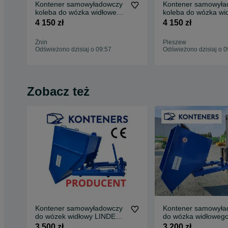
Kontener samowyładowczy
Kontener samowyła
koleba do wózka widłowego
koleba do wózka wi
1,5m3 złom, odpady
1,5m3 złom, odpad
4 150 zł
4 150 zł
Żnin
Pleszew
Odświeżono dzisiaj o 09:57
Odświeżono dzisiaj o 0
Zobacz też
Kontener samowyładowczy
Kontener samowyła
do wózek widłowy LINDE
do wózka widłowego
1m3 pojemnik metalowy
ZŁOM/ TROCINY/
3 500 zł
3 200 zł