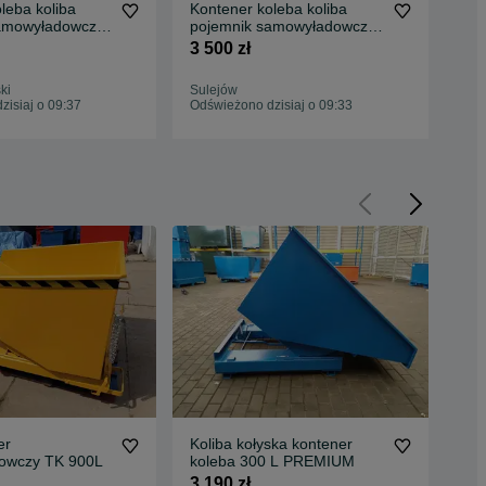
leba koliba
Kontener koleba koliba
Ko
amowyładowczy
pojemnik samowyładowczy
na 
1m3
KO
3 500 zł
3 5
OM/TROCINY
MULDA/ZŁOM/TROCINY
ki
Sulejów
Mos
isiaj o 09:37
Odświeżono dzisiaj o 09:33
Odś
er
Koliba kołyska kontener
Po
owczy TK 900L
koleba 300 L PREMIUM
typ
wid
3 190 zł
3 0