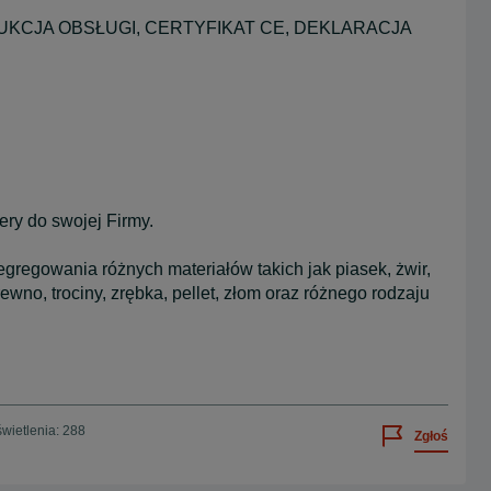
INSTRUKCJA OBSŁUGI, CERTYFIKAT CE, DEKLARACJA
ry do swojej Firmy.
gregowania różnych materiałów takich jak piasek, żwir,
drewno, trociny, zrębka, pellet, złom oraz różnego rodzaju
wietlenia: 288
Zgłoś