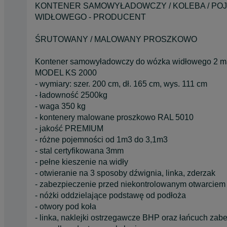
KONTENER SAMOWYŁADOWCZY / KOLEBA / PO
WIDŁOWEGO - PRODUCENT
ŚRUTOWANY / MALOWANY PROSZKOWO
Kontener samowyładowczy do wózka widłowego 2 m3 
MODEL KS 2000
- wymiary: szer. 200 cm, dł. 165 cm, wys. 111 cm
- ładowność 2500kg
- waga 350 kg
- kontenery malowane proszkowo RAL 5010
- jakość PREMIUM
- różne pojemności od 1m3 do 3,1m3
- stal certyfikowana 3mm
- pełne kieszenie na widły
- otwieranie na 3 sposoby dźwignia, linka, zderzak
- zabezpieczenie przed niekontrolowanym otwarciem
- nóżki oddzielające podstawę od podłoża
- otwory pod koła
- linka, naklejki ostrzegawcze BHP oraz łańcuch zab