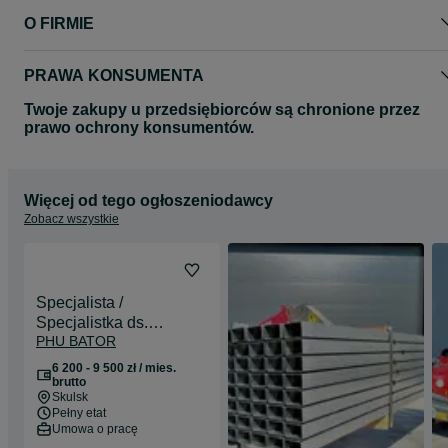
O FIRMIE
PRAWA KONSUMENTA
Twoje zakupy u przedsiębiorców są chronione przez
prawo ochrony konsumentów.
Więcej od tego ogłoszeniodawcy
Zobacz wszystkie
Specjalista /
Specjalistka ds.
PHU BATOR
administracyjno-
księgowych
6 200 - 9 500 zł / mies.
brutto
Skulsk
Pełny etat
Umowa o pracę