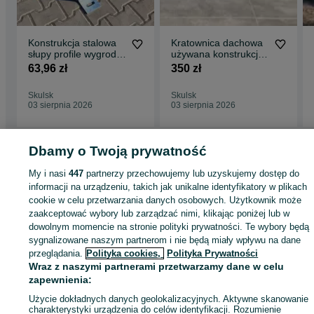
Konstrukcja stalowa
Kratownica dachowa
słupy profile wygrody
używana konstrukcja
stal słupki wiata garaż
stalowa hali wiązar
63,96 zł
350 zł
wiaty obory
Skulsk
Skulsk
03 sierpnia 2026
03 sierpnia 2026
Dbamy o Twoją prywatność
Strona główna
Budowa i Remont
Pozostałe
Pozostałe - Wielkopolskie
My i nasi
447
partnerzy przechowujemy lub uzyskujemy dostęp do
Pozostałe - Skulsk
informacji na urządzeniu, takich jak unikalne identyfikatory w plikach
cookie w celu przetwarzania danych osobowych. Użytkownik może
zaakceptować wybory lub zarządzać nimi, klikając poniżej lub w
KATEGORIA
dowolnym momencie na stronie polityki prywatności. Te wybory będą
sygnalizowane naszym partnerom i nie będą miały wpływu na dane
przeglądania.
Polityka cookies,
Polityka Prywatności
ID:
1049575353
Wyświetlenia: 17
Wraz z naszymi partnerami przetwarzamy dane w celu
zapewnienia:
Zadzwoń / SMS
Wyślij wiadomość
Użycie dokładnych danych geolokalizacyjnych. Aktywne skanowanie
charakterystyki urządzenia do celów identyfikacji. Rozumienie