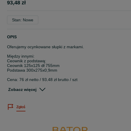
93,48 zł
Stan: Nowe
OPIS
Oferujemy ocynkowane słupki z markami.
Między innymi:
Ceownik z podstawą:
Ceownik 125x125 dł 755mm
Podstawa 300x275x0,9mm
Cena: 76 zł netto / 93,48 zł brutto / szt
Rewelacyjna cena w przeliczeniu na kilogram 4 zł netto!
Zobacz więcej
Dostępne inne wymiary.
Zgłoś
Na stanie posiadamy kilkaset ton profili oraz rur stalowych.
Ze względu na szybko rotujący stan magazynowy dostępność
wymiarów ulega ciągłym zmianom.