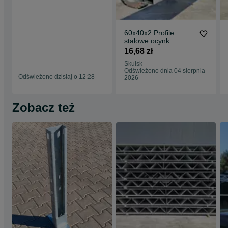
60x40x2 Profile
stalowe ocynk
zamknięte rury łaty
16,68 zł
ogrodzenie słupy
Skulsk
Odświeżono dnia 04 sierpnia
Odświeżono dzisiaj o 12:28
2026
Zobacz też