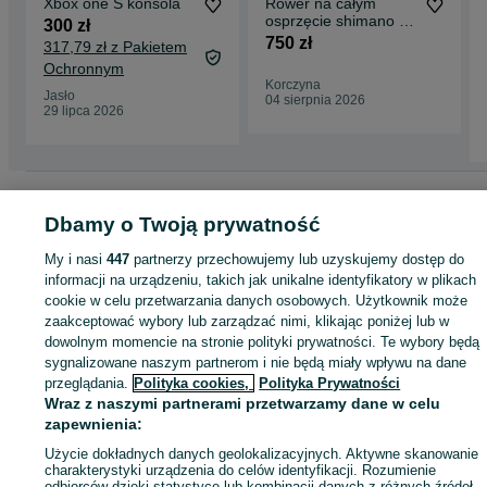
Xbox one S konsola
Rower na całym
osprzęcie shimano LX
300 zł
rama56
750 zł
317,79 zł z Pakietem
Ochronnym
Korczyna
Jasło
04 sierpnia 2026
29 lipca 2026
Strona główna
Elektronika
Gry i Konsole
Konsole
Xbox
Xbox -
Podkarpackie
Xbox - Jasło
Dbamy o Twoją prywatność
My i nasi
447
partnerzy przechowujemy lub uzyskujemy dostęp do
KATEGORIA
informacji na urządzeniu, takich jak unikalne identyfikatory w plikach
cookie w celu przetwarzania danych osobowych. Użytkownik może
zaakceptować wybory lub zarządzać nimi, klikając poniżej lub w
ID:
1035503318
Wyświetlenia: 3
dowolnym momencie na stronie polityki prywatności. Te wybory będą
sygnalizowane naszym partnerom i nie będą miały wpływu na dane
przeglądania.
Polityka cookies,
Polityka Prywatności
Kup
Wraz z naszymi partnerami przetwarzamy dane w celu
zapewnienia:
Użycie dokładnych danych geolokalizacyjnych. Aktywne skanowanie
charakterystyki urządzenia do celów identyfikacji. Rozumienie
odbiorców dzięki statystyce lub kombinacji danych z różnych źródeł.