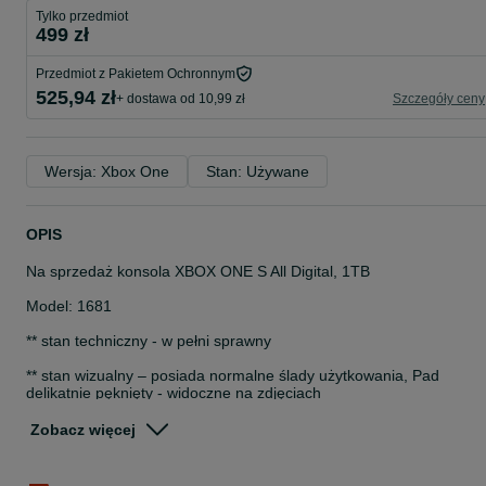
Tylko przedmiot
499 zł
Przedmiot z Pakietem Ochronnym
525,94 zł
+ dostawa od 10,99 zł
Szczegóły ceny
Wersja: Xbox One
Stan: Używane
OPIS
Na sprzedaż konsola XBOX ONE S All Digital, 1TB
Model: 1681
** stan techniczny - w pełni sprawny
** stan wizualny – posiada normalne ślady użytkowania, Pad
delikatnie pęknięty - widoczne na zdjęciach
** wyposażenie - konsola, pad
Zobacz więcej
Przed zakupem prosimy o kontakt w celu potwierdzenia dostępnoś
przedmiotu ogłoszenia