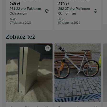
Czackiego
Komis Jasło
249 zł
279 zł
Czackiego
261,22 zł z Pakietem
292,27 zł z Pakietem
Ochronnym
Ochronnym
Jasło
Jasło
07 sierpnia 2026
07 sierpnia 2026
Zobacz też