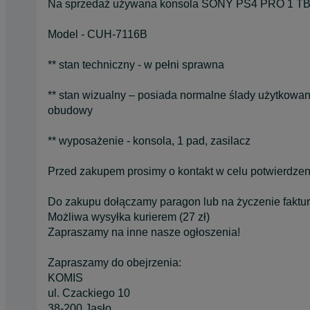
Na sprzedaż używana konsola SONY PS4 PRO 1 T
Model - CUH-7116B
** stan techniczny - w pełni sprawna
** stan wizualny – posiada normalne ślady użytkowan
obudowy
** wyposażenie - konsola, 1 pad, zasilacz
Przed zakupem prosimy o kontakt w celu potwierdzen
Do zakupu dołączamy paragon lub na życzenie faktur
Możliwa wysyłka kurierem (27 zł)
Zapraszamy na inne nasze ogłoszenia!
Zapraszamy do obejrzenia:
KOMIS
ul. Czackiego 10
38-200 Jasło