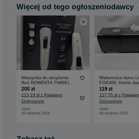
Więcej od tego ogłoszeniodawcy
Maszynka do strzyżenia
Wytwornica dymu L
9w1 ROWENTA TN8961,
FOG400, Komis Jas
nowa, Komis Jasło
Czackiego
200 zł
119 zł
Czackiego
213,19 zł z Pakietem
127,75 zł z Pakiete
Ochronnym
Ochronnym
Jasło
Jasło
06 sierpnia 2026
06 sierpnia 2026
Zobacz też