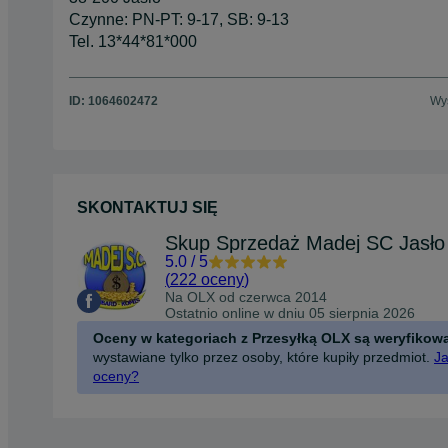
Czynne: PN-PT: 9-17, SB: 9-13
Tel. 13*44*81*000
ID:
1064602472
Wyś
SKONTAKTUJ SIĘ
5.0
/
5
(
222 oceny
)
Na OLX od
czerwca 2014
Ostatnio online w dniu 05 sierpnia 2026
Oceny w kategoriach z Przesyłką OLX są weryfikow
wystawiane tylko przez osoby, które kupiły przedmiot.
Ja
oceny?