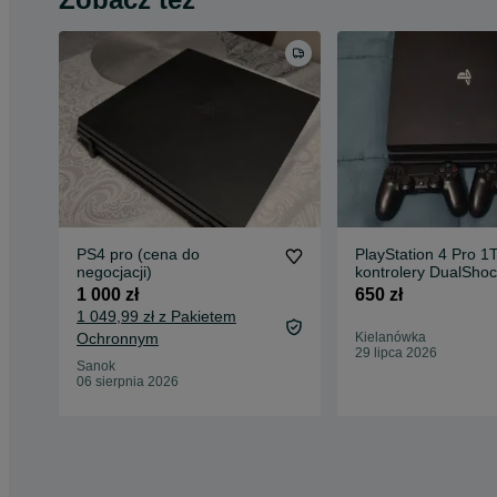
PS4 pro (cena do
PlayStation 4 Pro 1
negocjacji)
kontrolery DualShoc
sprawna, komplet
1 000 zł
650 zł
1 049,99 zł z Pakietem
Ochronnym
Kielanówka
29 lipca 2026
Sanok
06 sierpnia 2026