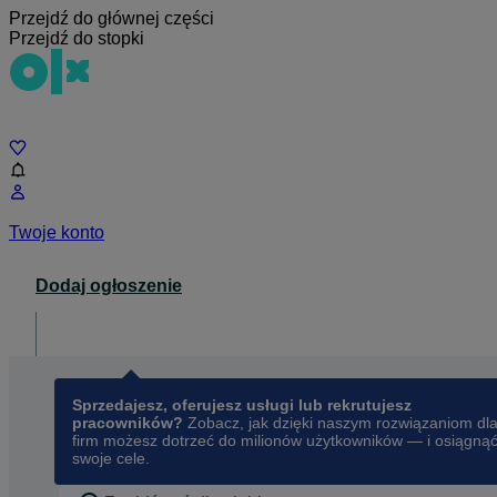
Przejdź do głównej części
Przejdź do stopki
Czat
Twoje konto
Dodaj ogłoszenie
Dla biznesu
opens in a new tab
Sprzedajesz, oferujesz usługi lub rekrutujesz
pracowników?
Zobacz, jak dzięki naszym rozwiązaniom dl
firm możesz dotrzeć do milionów użytkowników — i osiągną
swoje cele.