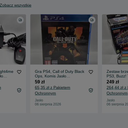
Zobacz wszystkie
ight4me
Gra PS4, Call of Duty Black
Zestaw brz
ło
Ops, Komis Jasło
PS3, Buzz! 
Czackiego
Music Quiz,
59 zł
249 zł
Czackiego
m
65,35 zł z Pakietem
264,44 zł z
Ochronnym
Ochronnym
Jasło
Jasło
06 sierpnia 2026
06 sierpnia 2