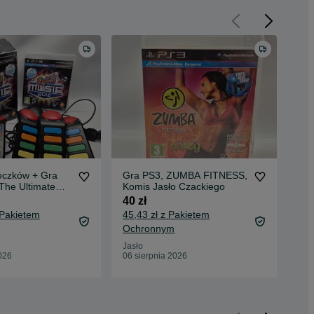
eczków + Gra
Gra PS3, ZUMBA FITNESS,
Lo
The Ultimate
Komis Jasło Czackiego
952
 Komis Jasło
Cza
40 zł
69 
 Pakietem
45,43 zł z Pakietem
75,
Ochronnym
Oc
Jasło
Jas
026
06 sierpnia 2026
06 