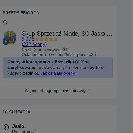
PRZEDSIĘBIORCA
Skup Sprzedaż Madej SC Jasło Czackiego
5.0
/
5
(
222 oceny
)
Na OLX od
czerwca 2014
Ostatnio online w dniu 05 sierpnia 2026
Oceny w kategoriach z Przesyłką OLX są
weryfikowane
i wystawiane tylko przez osoby, które
kupiły przedmiot.
Jak działają oceny?
Więcej od tego ogłoszeniodawcy
LOKALIZACJA
Jasło
,
Podkarpackie