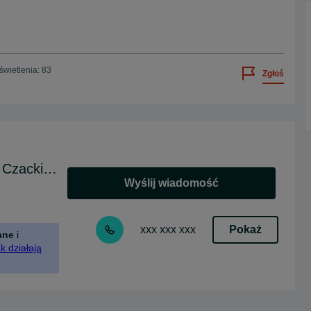
wietlenia: 83
Zgłoś
Skup Sprzedaż Madej SC Jasło Czackiego
Wyślij wiadomość
Pokaż
xxx xxx xxx
ane
i
k działają