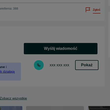
ietlenia: 388
Zgłoś
Wyślij wiadomość
Pokaż
xxx xxx xxx
ane
i
k działają
Zobacz wszystkie