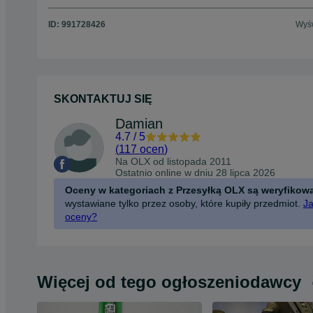
ID:
991728426
Wyśw
SKONTAKTUJ SIĘ
Damian
4.7
/
5
(
117 ocen
)
Na OLX od
listopada 2011
Ostatnio online w dniu 28 lipca 2026
Oceny w kategoriach z Przesyłką OLX są weryfikow
wystawiane tylko przez osoby, które kupiły przedmiot.
Ja
oceny?
Więcej od tego ogłoszeniodawcy