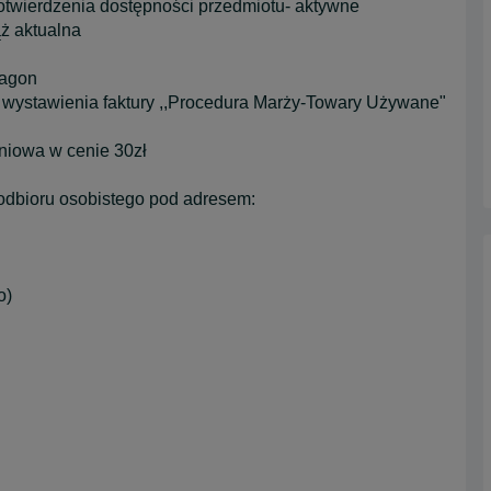
potwierdzenia dostępności przedmiotu- aktywne
ąż aktualna
ragon
 wystawienia faktury ,,Procedura Marży-Towary Używane"
aniowa w cenie 30zł
odbioru osobistego pod adresem:
o)