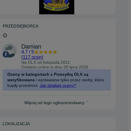
PRZEDSIĘBIORCA
Damian
4.7
/
5
(
117 ocen
)
Na OLX od
listopada 2011
Ostatnio online w dniu 28 lipca 2026
Oceny w kategoriach z Przesyłką OLX są
weryfikowane
i wystawiane tylko przez osoby, które
kupiły przedmiot.
Jak działają oceny?
Więcej od tego ogłoszeniodawcy
LOKALIZACJA