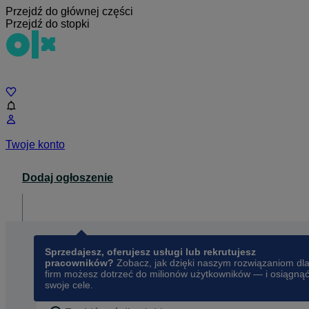
Przejdź do głównej części
Przejdź do stopki
Czat
Twoje konto
Dodaj ogłoszenie
Dla biznesu
opens in a new tab
Sprzedajesz, oferujesz usługi lub rekrutujesz
pracowników?
Zobacz, jak dzięki naszym rozwiązaniom dl
firm możesz dotrzeć do milionów użytkowników — i osiągną
swoje cele.