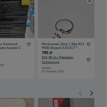
eo Kenwood
Pierścionek Złoty 1,96g R21
Wz
dio Kaseta CD
P585 Brylant 0,022CT *
Do
ej Gorlice
Komis Madej Gorlice
Kom
785 zł
139
815,98 zł z Pakietem
Ochronnym
Gor
026
07 
Gorlice
07 sierpnia 2026