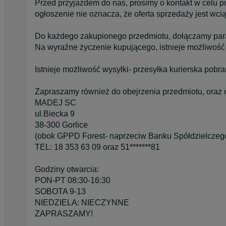
Przed przyjazdem do nas, prosimy o kontakt w celu 
ogłoszenie nie oznacza, że oferta sprzedaży jest wci
Do każdego zakupionego przedmiotu, dołączamy pa
Na wyraźne życzenie kupującego, istnieje możliwość
Istnieje możliwość wysyłki- przesyłka kurierska pobr
Zapraszamy również do obejrzenia przedmiotu, oraz 
MADEJ SC
ul.Biecka 9
38-300 Gorlice
(obok GPPD Forest- naprzeciw Banku Spółdzielczeg
TEL: 18 353 63 09 oraz 51*******81
Godziny otwarcia:
PON-PT 08:30-16:30
SOBOTA 9-13
NIEDZIELA: NIECZYNNE
ZAPRASZAMY!