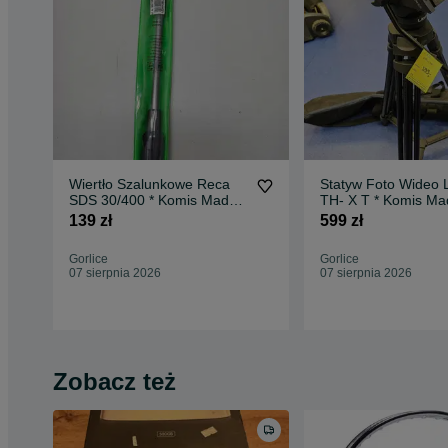
Wiertło Szalunkowe Reca
Statyw Foto Wideo 
SDS 30/400 * Komis Madej
TH- X T * Komis Ma
Gorlice
Gorlice
139 zł
599 zł
Gorlice
Gorlice
07 sierpnia 2026
07 sierpnia 2026
Zobacz też