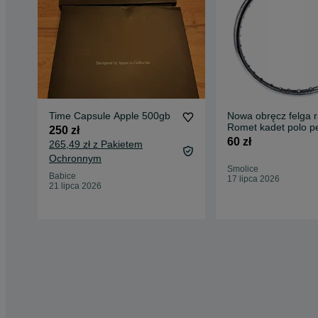
Time Capsule Apple 500gb
Nowa obręcz felga r
Romet kadet polo p
250 zł
16" x 1.40
60 zł
265,49 zł z Pakietem
Ochronnym
Smolice
Babice
17 lipca 2026
21 lipca 2026