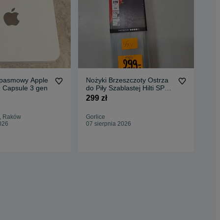
pasmowy Apple
Nożyki Brzeszczoty Ostrza
Sus
 Capsule 3 gen
do Piły Szablastej Hilti SP
NO
23 6
Gor
299 zł
199
212
, Raków
Gorlice
Oc
026
07 sierpnia 2026
Gor
07 