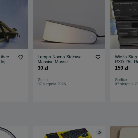
Libec
Lampa Nocna Stołowa
Wieża Ster
dej
Massive Masse
RXD-25L Ra
43247/17/10
* Komis Mad
30 zł
159 zł
Gorlice
Gorlice
07 sierpnia 2026
07 sierpnia 2