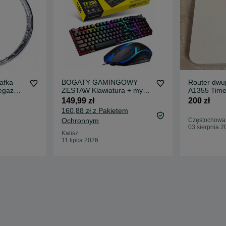
afka
BOGATY GAMINGOWY
Router dwu
egaz
ZESTAW Klawiatura + mysz
A1355 Time
gamingowa do gier prezent
149,99 zł
200 zł
160,88 zł z Pakietem
Ochronnym
Częstochowa
03 sierpnia 2
Kalisz
11 lipca 2026