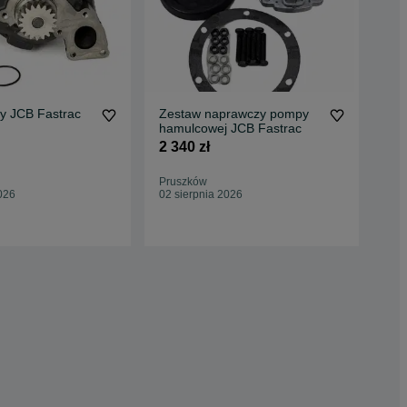
 JCB Fastrac
Zestaw naprawczy pompy
Po
hamulcowej JCB Fastrac
czę
2 340 zł
480
Pruszków
Pru
026
02 sierpnia 2026
02 