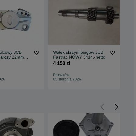
ulcowy JCB
Wałek skrzyni biegów JCB
Fil
 tarczy 22mm
Fastrac NOWY 3414,-netto
Fas
o
4 150 zł
230
Pruszków
Pru
026
05 sierpnia 2026
05 