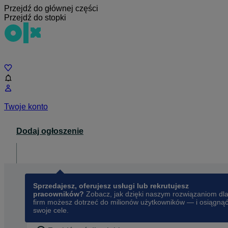
Przejdź do głównej części
Przejdź do stopki
Czat
Twoje konto
Dodaj ogłoszenie
Dla biznesu
opens in a new tab
Sprzedajesz, oferujesz usługi lub rekrutujesz
pracowników?
Zobacz, jak dzięki naszym rozwiązaniom dl
firm możesz dotrzeć do milionów użytkowników — i osiągną
swoje cele.