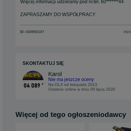
Więcej informacji udzielamy pod nr.tel. 60*******44
ZAPRASZAMY DO WSPÓŁPRACY
ID:
430992107
Wyśw
SKONTAKTUJ SIĘ
Karol
Nie ma jeszcze oceny
Na OLX od
listopada 2013
Ostatnio online w dniu 09 lipca 2026
Więcej od tego ogłoszeniodawcy