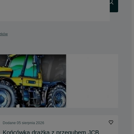
Szukaj
szków
Dodane
05 sierpnia 2026
Końcówka drążka z przegubem JCB