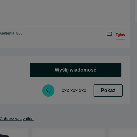
ietlenia: 866
Zgłoś
Wyślij wiadomość
Pokaż
xxx xxx xxx
Zobacz wszystkie