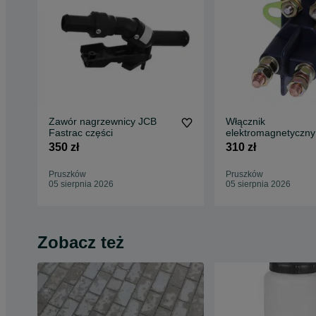
Zawór nagrzewnicy JCB
Włącznik
Fastrac części
elektromagnetyczny
przekaźnik JCB Fas
350 zł
310 zł
250,- netto
Pruszków
Pruszków
05 sierpnia 2026
05 sierpnia 2026
Zobacz też