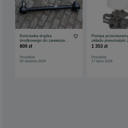
Końcówka drążka
Pompa przeciwzama
środkowego do zawieszenia
układu pneumatyki 
JCB Fastrac
Fastrac
800 zł
1 353 zł
Pruszków
Pruszków
05 sierpnia 2026
17 lipca 2026