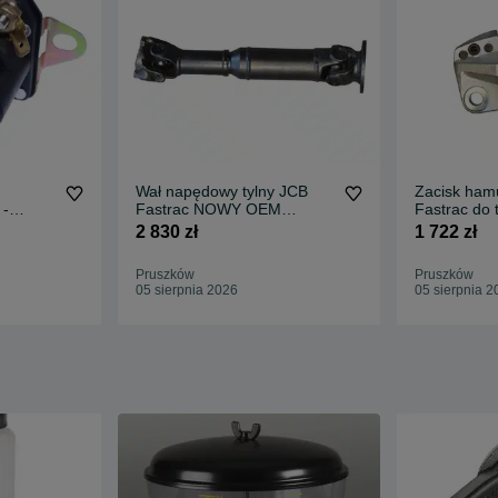
Wał napędowy tylny JCB
Zacisk ham
 -
Fastrac NOWY OEM
Fastrac do
trac
SPICER org. 2300,- netto
1400,- nett
2 830 zł
1 722 zł
Pruszków
Pruszków
05 sierpnia 2026
05 sierpnia 2