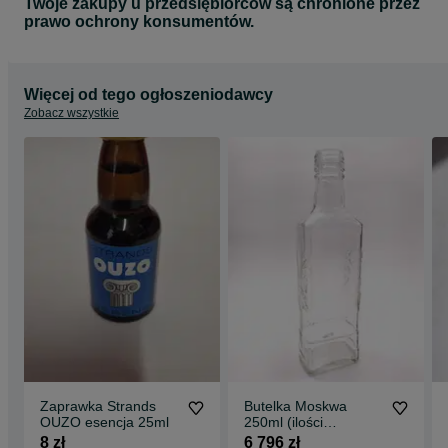
Twoje zakupy u przedsiębiorców są chronione przez
prawo ochrony konsumentów.
Więcej od tego ogłoszeniodawcy
Zobacz wszystkie
Zaprawka Strands
Butelka Moskwa
OUZO esencja 25ml
250ml (ilości
całopaletowe)
8 zł
6 796 zł