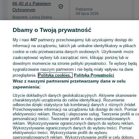
z atestem
66,40 zł z Pakietem
spożywczym
Ochronnym
Pabianice
09 lipca 2026
Białystok, Leśna Dolina
Dzisiaj o 09:39
Dbamy o Twoją prywatność
My i nasi
447
partnerzy przechowujemy lub uzyskujemy dostęp do
Strona główna
Antyki i Kolekcje
Kolekcje
Akcesoria do alkoholi
Pozostałe
informacji na urządzeniu, takich jak unikalne identyfikatory w plikach
Pozostałe - Podlaskie
Pozostałe - Białystok
Pozostałe - Przydworcowe
cookie w celu przetwarzania danych osobowych. Użytkownik może
zaakceptować wybory lub zarządzać nimi, klikając poniżej lub w
dowolnym momencie na stronie polityki prywatności. Te wybory będą
KATEGORIA
sygnalizowane naszym partnerom i nie będą miały wpływu na dane
przeglądania.
Polityka cookies,
Polityka Prywatności
ID:
1003878489
Wyświetlenia: 
Wraz z naszymi partnerami przetwarzamy dane w celu
zapewnienia:
Użycie dokładnych danych geolokalizacyjnych. Aktywne skanowanie
Zadzwoń / SMS
Wyślij wiadomość
charakterystyki urządzenia do celów identyfikacji. Rozumienie
odbiorców dzięki statystyce lub kombinacji danych z różnych źródeł.
Przechowywanie informacji na urządzeniu lub dostęp do nich. Pomiar
efektywności reklam. Rozwój i ulepszanie usług. Tworzenie profili w c
personalizacji treści. Tworzenie profili w celu spersonalizowanych
reklam. Wykorzystywanie ograniczonych danych do wyboru reklam.
Wykorzystywanie ograniczonych danych do wyboru treści. Pomiar
efektywności treści. Wykorzystanie profili do wyboru
spersonalizowanych reklam. Wykorzystywanie profili w celu doboru