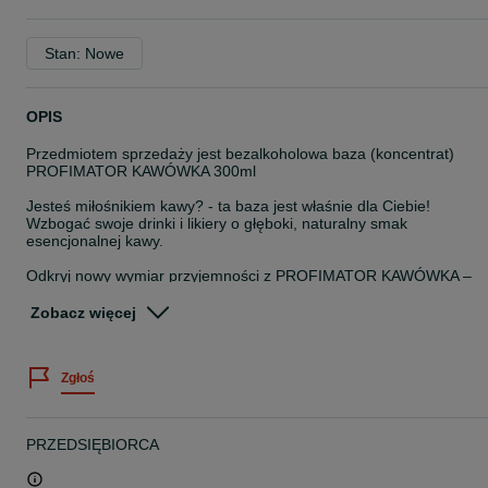
Stan: Nowe
OPIS
Przedmiotem sprzedaży jest bezalkoholowa baza (koncentrat)
PROFIMATOR KAWÓWKA 300ml
Jesteś miłośnikiem kawy? - ta baza jest właśnie dla Ciebie!
Wzbogać swoje drinki i likiery o głęboki, naturalny smak
esencjonalnej kawy.
Odkryj nowy wymiar przyjemności z PROFIMATOR KAWÓWKA –
bezalkoholowym koncentratem, który zrewolucjonizuje Twoje napo
i drinki! Dzięki starannie dobranym składnikom zachwyca
Zobacz więcej
intensywnym aromatem i głębokim smakiem, który doskonale
sprawdzi się w kawowych koktajlach i likierach, deserach czy jako
dodatek do ulubionych napojów.
Zgłoś
Producentem jest polska firma BELFOOD Sp. z o.o.
Produkt jest pasteryzowany.
PRZEDSIĘBIORCA
Składniki: cukier, woda, kawa rozpuszczalna (2%), aromat, barwnik
karmel amoniakalno- siarczynowy.