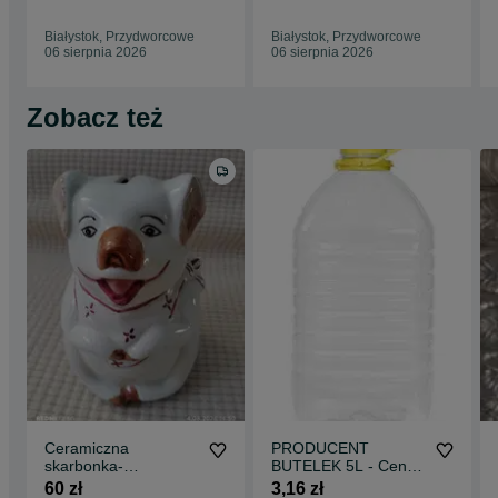
Białystok, Przydworcowe
Białystok, Przydworcowe
06 sierpnia 2026
06 sierpnia 2026
Zobacz też
Ceramiczna
PRODUCENT
skarbonka-
BUTELEK 5L - Ceny
uśmiechnięta świnka
hurtowe, butelka PET
60 zł
3,16 zł