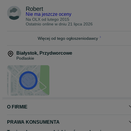
Robert
Przechowywanie: W warunkach temperatury pokojowej do 25
stopni, bez ekspozycji na słońce.
Nie ma jeszcze oceny
Na OLX od
lutego 2015
Mamy również smaki takie jak:
Ostatnio online w dniu 21 lipca 2026
-Gruszka
-Śliwka
-Mango marakuja
Więcej od tego ogłoszeniodawcy
-Imbir cytryna miód
-Żurawina
-Mohito
Białystok
,
Przydworcowe
-Cytryna
Podlaskie
-Cytryna pomarańcza
-Orzech
-Sex on the beach
-Pigwa
-Jager
-Grzaniec
-Karmel
-Porzeczka
-Truskawka
O FIRMIE
PRAWA KONSUMENTA