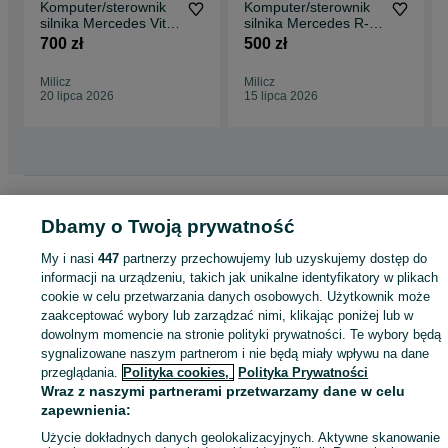
Komputer/sterownik
Komputer/sterownik
silnika Mercedes Vito
silnika Mercedes R-
111 CDI
Klasa 3.0 CDI
700 zł
500 zł
Milicz
Milicz
20 lipca 2026
15 lipca 2026
Strona główna
Motoryzacja
Części samochodowe
Osobowe
Osobowe -
Małopolskie
Osobowe - Libiąż
Dbamy o Twoją prywatność
My i nasi
447
partnerzy przechowujemy lub uzyskujemy dostęp do
KATEGORIA
informacji na urządzeniu, takich jak unikalne identyfikatory w plikach
cookie w celu przetwarzania danych osobowych. Użytkownik może
zaakceptować wybory lub zarządzać nimi, klikając poniżej lub w
ID:
899071302
Wyświetlenia: 1
dowolnym momencie na stronie polityki prywatności. Te wybory będą
sygnalizowane naszym partnerom i nie będą miały wpływu na dane
przeglądania.
Polityka cookies,
Polityka Prywatności
Zadzwoń / SMS
Wyślij wiadomość
Wraz z naszymi partnerami przetwarzamy dane w celu
zapewnienia:
Użycie dokładnych danych geolokalizacyjnych. Aktywne skanowanie