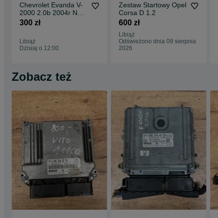
Chevrolet Evanda V-
Zestaw Startowy Opel
2000 2.0b 2004r NA
Corsa D 1.2
CZĘŚCI
300 zł
600 zł
Libiąż
Libiąż
Odświeżono dnia 09 sierpnia
Dzisiaj o 12:00
2026
Zobacz też