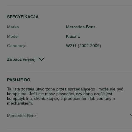
SPECYFIKACJA
Marka
Mercedes-Benz
Model
Klasa E
Generacja
W211 (2002-2009)
Numer części
A6471531679
Zobacz więcej
Typ części
Układ elektryczny, zapłon > Sterow
ki silnika
Stan
Używane
PASUJE DO
Rodzaj
Układ elektryczny
Ta lista została utworzona przez sprzedającego i może nie być
kompletna. Jeśli nie masz pewności, czy dana część jest
kompatybilna, skontaktuj się z producentem lub zaufanym
mechanikiem.
Mercedes-Benz