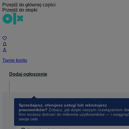
Przejdź do głównej części
Przejdź do stopki
Czat
Twoje konto
Dodaj ogłoszenie
Dla biznesu
opens in a new tab
Sprzedajesz, oferujesz usługi lub rekrutujesz
pracowników?
Zobacz, jak dzięki naszym rozwiązaniom dl
firm możesz dotrzeć do milionów użytkowników — i osiągną
swoje cele.