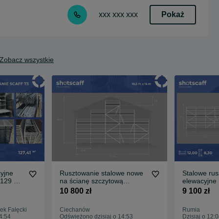
Pokaż
xxx xxx xxx
Zobacz wszystkie
yjne
Rusztowanie stalowe nowe
Stalowe ru
 129 m2
na ścianę szczytową
elewacyjne
3,07m
elewacyjne 10,3 x 15 typ
wys. x 12 m
10 800 zł
9 100 zł
Plettac podesty drewniane
Plettac najt
Plettac 3 m
ek Fałęcki
Ciechanów
Rumia
4:54
Odświeżono dzisiaj o 14:53
Dzisiaj o 12: