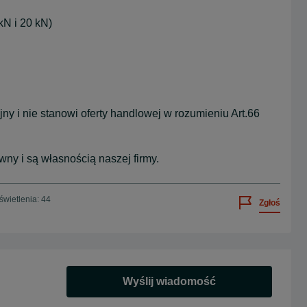
kN i 20 kN)
y i nie stanowi oferty handlowej w rozumieniu Art.66
wny i są własnością naszej firmy.
wietlenia: 44
Zgłoś
Wyślij wiadomość