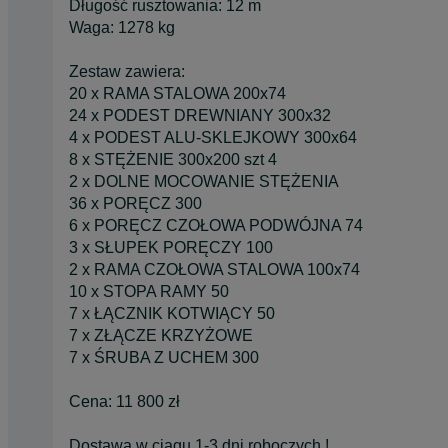
Długość rusztowania: 12 m
Waga: 1278 kg
Zestaw zawiera:
20 x RAMA STALOWA 200x74
24 x PODEST DREWNIANY 300x32
4 x PODEST ALU-SKLEJKOWY 300x64
8 x STĘŻENIE 300x200 szt 4
2 x DOLNE MOCOWANIE STĘŻENIA
36 x PORĘCZ 300
6 x PORĘCZ CZOŁOWA PODWÓJNA 74
3 x SŁUPEK PORĘCZY 100
2 x RAMA CZOŁOWA STALOWA 100x74
10 x STOPA RAMY 50
7 x ŁĄCZNIK KOTWIĄCY 50
7 x ZŁĄCZE KRZYŻOWE
7 x ŚRUBA Z UCHEM 300
Cena: 11 800 zł
Dostawa w ciągu 1-3 dni roboczych !