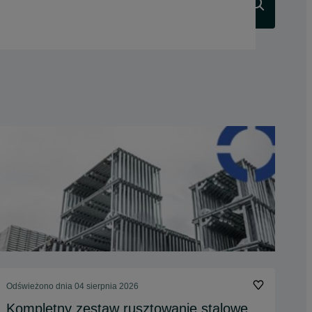
Szukaj
Odświeżono dnia 04 sierpnia 2026
Kompletny zestaw rusztowanie stalowe