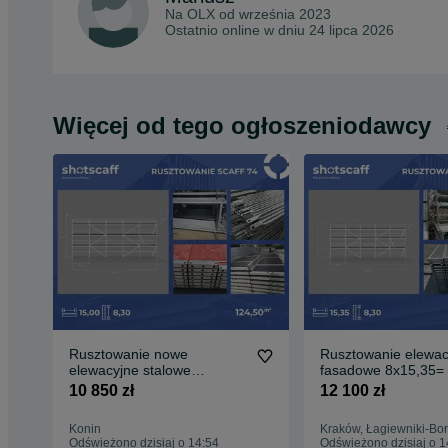
Na OLX od
września 2023
Ostatnio online w dniu 24 lipca 2026
Więcej od tego ogłoszeniodawcy
Rusztowanie nowe
Rusztowanie elewac
elewacyjne stalowe
fasadowe 8x15,35=
fasadowe Plettac 8,3 m
Baumann podesty 
10 850 zł
12 100 zł
wysokości na 15m długości
=125m2 nowe/używane stal
Konin
Kraków, Łagiewniki-Bor
Odświeżono dzisiaj o 14:54
Odświeżono dzisiaj o 1