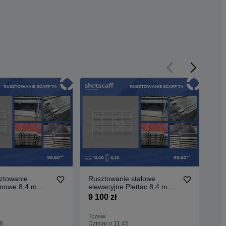
sztowanie
Rusztowanie stalowe
Now
 nowe 8,4 m
elewacyjne Plettac 8,4 m
rus
 dł. = 100 m2
wysokości x 12 m długości
ści
9 100 zł
10 
aniej
=100m2 nowe na piny
m k
Tczew
Ost
08
Dzisiaj o 11:45
Dzis