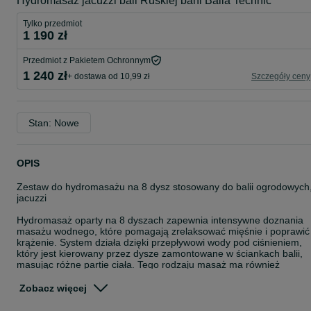
Hydromasaz jacuzzi bali Ruskiej bani Balia Technic
Tylko przedmiot
1 190 zł
Przedmiot z Pakietem Ochronnym
1 240 zł
+ dostawa od 10,99 zł
Szczegóły ceny
Stan: Nowe
OPIS
Zestaw do hydromasażu na 8 dysz stosowany do balii ogrodowych
jacuzzi
Hydromasaż oparty na 8 dyszach zapewnia intensywne doznania
masażu wodnego, które pomagają zrelaksować mięśnie i poprawić
krążenie. System działa dzięki przepływowi wody pod ciśnieniem,
który jest kierowany przez dysze zamontowane w ściankach balii,
masując różne partie ciała. Tego rodzaju masaż ma również
działanie terapeutyczne, pomaga w łagodzeniu stresu, bólu mięśni
oraz napięcia.
Zobacz więcej