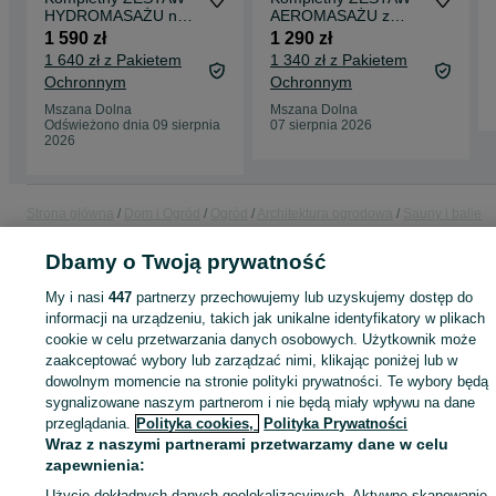
HYDROMASAŻU na
AEROMASAŻU z
12 dysz do Balii
Oświetleniem LED |
1 590 zł
1 290 zł
ogrodowej | Mocna
12 dysz LED +
1 640 zł z Pakietem
1 340 zł z Pakietem
pompa 1500W | Stal
Pompa 750 W |
Ochronnym
Ochronnym
Nierdzewna !
Masaż powietrzny do
Hydromasaz jacuzzi
balii ogrodowej |
Mszana Dolna
Mszana Dolna
bali Ruskiej bani Balia
Aeromasaz do jacuzzi
Odświeżono dnia 09 sierpnia
07 sierpnia 2026
Technic
bani wanny SPA
2026
Strona główna
Dom i Ogród
Ogród
Architektura ogrodowa
Sauny i balie
ogrodowe
Sauny i balie ogrodowe - Małopolskie
Sauny i balie ogrodowe -
Mszana Dolna
Dbamy o Twoją prywatność
My i nasi
447
partnerzy przechowujemy lub uzyskujemy dostęp do
KATEGORIA
informacji na urządzeniu, takich jak unikalne identyfikatory w plikach
cookie w celu przetwarzania danych osobowych. Użytkownik może
zaakceptować wybory lub zarządzać nimi, klikając poniżej lub w
ID:
912916180
Wyświetlenia: 43
dowolnym momencie na stronie polityki prywatności. Te wybory będą
sygnalizowane naszym partnerom i nie będą miały wpływu na dane
przeglądania.
Polityka cookies,
Polityka Prywatności
Kup
Wraz z naszymi partnerami przetwarzamy dane w celu
zapewnienia:
Użycie dokładnych danych geolokalizacyjnych. Aktywne skanowanie