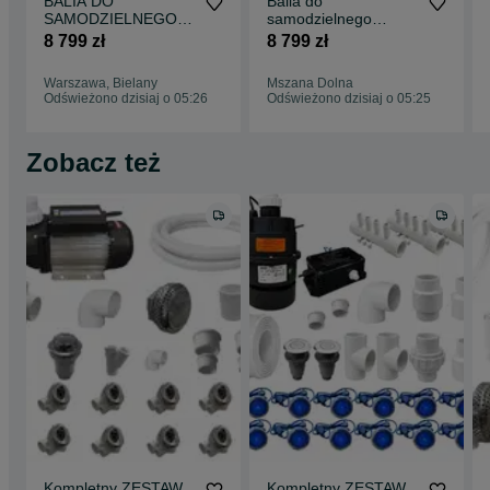
BALIA DO
Balia do
SAMODZIELNEGO
samodzielnego
MONTAŻU Z PIECEM
montażu z piecem
8 799 zł
8 799 zł
HYDROMASAŻEM
hydromasażem zrób
zrób to sam DIY
to sam DIY bania –
Warszawa, Bielany
Mszana Dolna
bania – wkład
wkład akrylowy
Odświeżono dzisiaj o 05:26
Odświeżono dzisiaj o 05:25
akrylowy 200 cm zrob
okrągły 200 cm
jacuzzi zestaw
zestaw
majsterkowicza Balia
majsterkowicza zrob
Zobacz też
Technic
jacuzzi sam
Kompletny ZESTAW
Kompletny ZESTAW