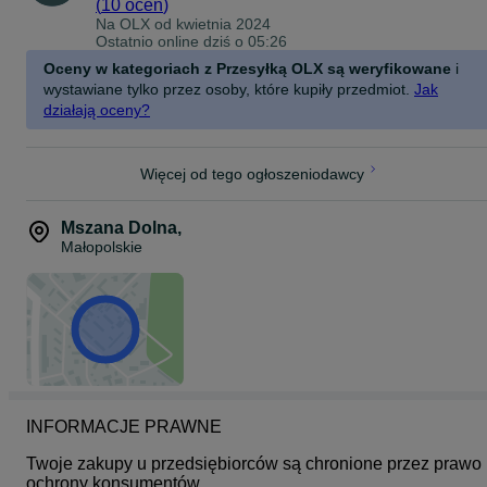
(
10 ocen
)
34-730 Mszana Dolna
Na OLX od
kwietnia 2024
453_628_064
Ostatnio online dziś o 05:26
Zadzwoń do nas - pomożemy w wyborze najlepszego rozwiązania
Oceny w kategoriach z Przesyłką OLX są weryfikowane
i
wystawiane tylko przez osoby, które kupiły przedmiot.
Jak
działają oceny?
Więcej od tego ogłoszeniodawcy
Mszana Dolna
,
Małopolskie
INFORMACJE PRAWNE
Twoje zakupy u przedsiębiorców są chronione przez prawo 
ochrony konsumentów.