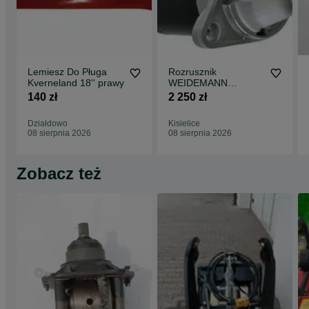
Lemiesz Do Pługa
Rozrusznik
Kverneland 18'' prawy
WEIDEMANN
100020_6168
140 zł
2 250 zł
Działdowo
Kisielice
08 sierpnia 2026
08 sierpnia 2026
Zobacz też