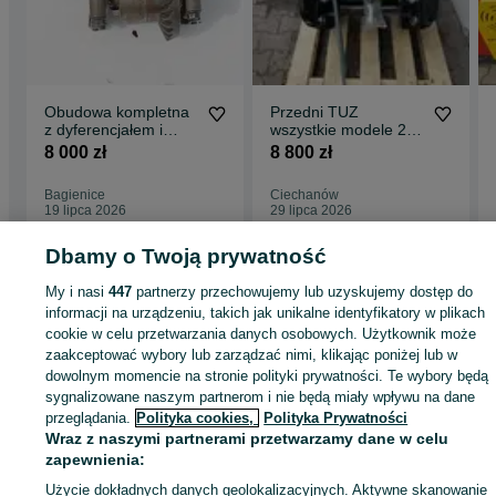
Obudowa kompletna
Przedni TUZ
z dyferencjałem i
wszystkie modele 2.8t
przekładnią do
udźwig cbm MTZ
8 000 zł
8 800 zł
Ciągników Farmtrac
BELARUS URSUS
Farmer Ursus Zetor
ZETOR
Bagienice
Ciechanów
19 lipca 2026
29 lipca 2026
Dbamy o Twoją prywatność
Strona główna
Rolnictwo
Części do maszyn rolniczych
Części do maszyn
My i nasi
447
partnerzy przechowujemy lub uzyskujemy dostęp do
rolniczych - Warmińsko-mazurskie
Części do maszyn rolniczych - Działdowo
informacji na urządzeniu, takich jak unikalne identyfikatory w plikach
cookie w celu przetwarzania danych osobowych. Użytkownik może
zaakceptować wybory lub zarządzać nimi, klikając poniżej lub w
KATEGORIA
dowolnym momencie na stronie polityki prywatności. Te wybory będą
sygnalizowane naszym partnerom i nie będą miały wpływu na dane
przeglądania.
Polityka cookies,
Polityka Prywatności
ID:
730749658
Wyświetlenia: 2
Wraz z naszymi partnerami przetwarzamy dane w celu
zapewnienia:
Zadzwoń / SMS
Wyślij wiadomość
Użycie dokładnych danych geolokalizacyjnych. Aktywne skanowanie