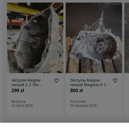
skrzynia biegów
Skrzynia biegów
renault 1.2 16v
renault Megane II 1.6
jh3128
jh3005
299 zł
800 zł
Brodnica
Komorniki
31 lipca 2026
04 sierpnia 2026