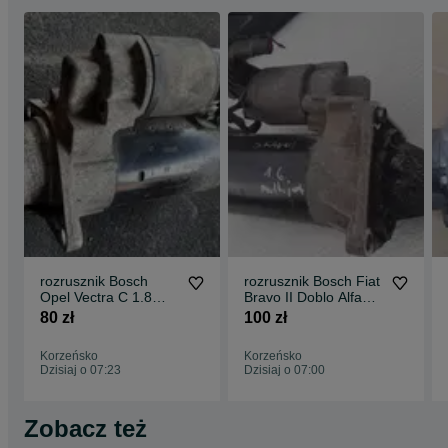
rozrusznik Bosch
rozrusznik Bosch Fiat
Opel Vectra C 1.8
Bravo II Doblo Alfa
Zafira Astra 1.6
Romeo 1.6 multijet
80 zł
100 zł
Meriva
Korzeńsko
Korzeńsko
Dzisiaj o 07:23
Dzisiaj o 07:00
Zobacz też