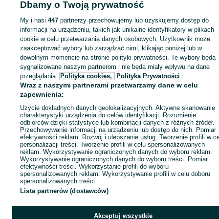
Dbamy o Twoją prywatność
Strona główna
Motoryzacja
Części samochodowe
Osobowe
Osobowe -
Dolnośląskie
Osobowe - Korzeńsko
My i nasi
447
partnerzy przechowujemy lub uzyskujemy dostęp do
informacji na urządzeniu, takich jak unikalne identyfikatory w plikach
cookie w celu przetwarzania danych osobowych. Użytkownik może
KATEGORIA
zaakceptować wybory lub zarządzać nimi, klikając poniżej lub w
dowolnym momencie na stronie polityki prywatności. Te wybory będą
ID:
1073754907
Wyświetlenia:
sygnalizowane naszym partnerom i nie będą miały wpływu na dane
przeglądania.
Polityka cookies,
Polityka Prywatności
Wraz z naszymi partnerami przetwarzamy dane w celu
Zadzwoń / SMS
Wyślij wiadomość
zapewnienia:
Użycie dokładnych danych geolokalizacyjnych. Aktywne skanowanie
charakterystyki urządzenia do celów identyfikacji. Rozumienie
odbiorców dzięki statystyce lub kombinacji danych z różnych źródeł.
Przechowywanie informacji na urządzeniu lub dostęp do nich. Pomiar
efektywności reklam. Rozwój i ulepszanie usług. Tworzenie profili w c
personalizacji treści. Tworzenie profili w celu spersonalizowanych
reklam. Wykorzystywanie ograniczonych danych do wyboru reklam.
Wykorzystywanie ograniczonych danych do wyboru treści. Pomiar
efektywności treści. Wykorzystanie profili do wyboru
spersonalizowanych reklam. Wykorzystywanie profili w celu doboru
spersonalizowanych treści.
Lista partnerów (dostawców)
Akceptuj wszystkie