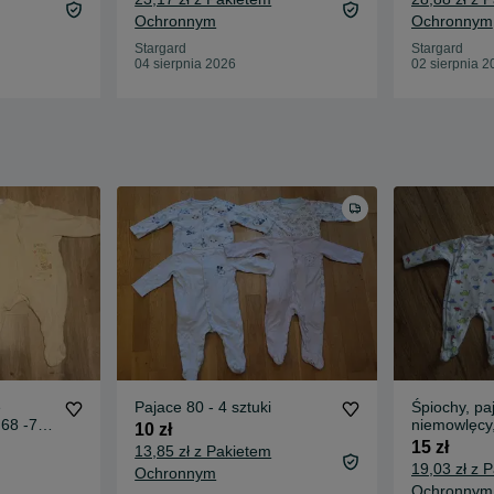
Ochronnym
Ochronnym
Stargard
Stargard
04 sierpnia 2026
02 sierpnia 2
e
Pajace 80 - 4 sztuki
Śpiochy, pa
 68 -74
niemowlęcy,
10 zł
smyk, cool 
15 zł
13,85 zł z Pakietem
19,03 zł z 
Ochronnym
Ochronnym