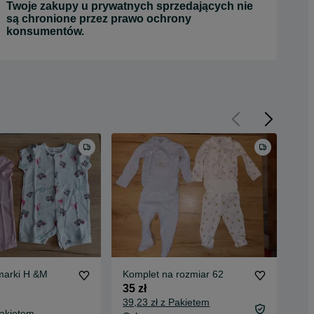
Twoje zakupy u prywatnych sprzedających nie
są chronione przez prawo ochrony
konsumentów.
marki H &M
Komplet na rozmiar 62
Kom
&M 
35 zł
25 
39,23 zł z Pakietem
Pakietem
28,