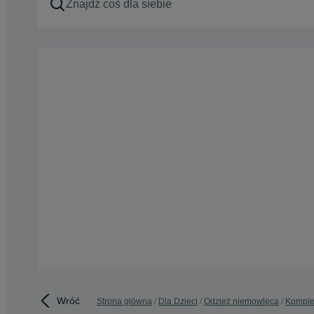
Wróć
Strona główna
Dla Dzieci
Odzież niemowlęca
Komple