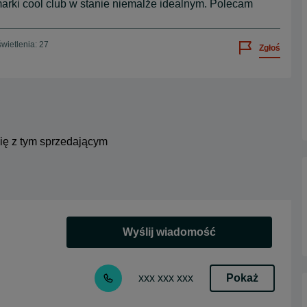
rki cool club w stanie niemalże idealnym. Polecam
wietlenia: 27
Zgłoś
się z tym sprzedającym
Wyślij wiadomość
Pokaż
xxx xxx xxx