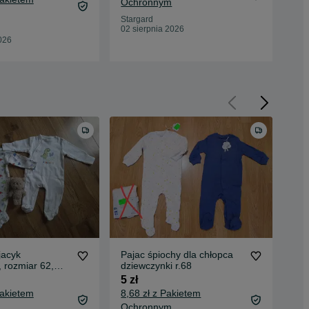
Ochronnym
Oc
Stargard
02 sierpnia 2026
Sta
026
02 
jacyk
Pajac śpiochy dla chłopca
Paj
 rozmiar 62,
dziewczynki r.68
Pri
club
5 zł
15 
Pakietem
8,68 zł z Pakietem
19,
Ochronnym
Oc