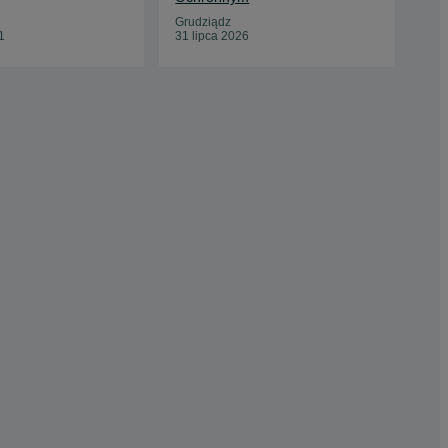
Grudziądz
Bie
1
31 lipca 2026
13 