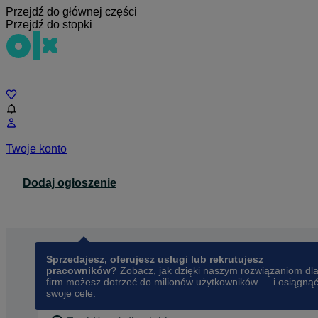
Przejdź do głównej części
Przejdź do stopki
Czat
Twoje konto
Dodaj ogłoszenie
Dla biznesu
opens in a new tab
Sprzedajesz, oferujesz usługi lub rekrutujesz
pracowników?
Zobacz, jak dzięki naszym rozwiązaniom dl
firm możesz dotrzeć do milionów użytkowników — i osiągną
swoje cele.