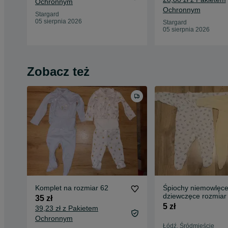
Ochronnym
Ochronnym
Stargard
05 sierpnia 2026
Stargard
05 sierpnia 2026
Zobacz też
Komplet na rozmiar 62
Śpiochy niemowlęc
dziewczęce rozmiar
35 zł
cm
5 zł
39,23 zł z Pakietem
Ochronnym
Łódź, Śródmieście