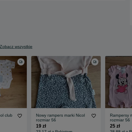
Zobacz wszystkie
ol club
Nowy rampers marki Nicol
Rampersy 
rozmiar 56
rozmiar 56
19 zł
25 zł
23,17 zł z Pakietem
28,88 zł z 