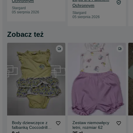
Ochronnym
Ochronnym
Stargard
05 sierpnia 2026
Stargard
05 sierpnia 2026
Zobacz też
Body dziewczęce z
Zestaw niemowlęcy
falbanką Coccodrillo
letni, rozmiar 62
rozm 80