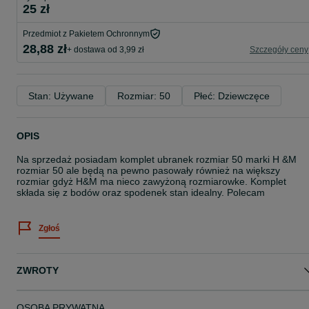
25 zł
Przedmiot z Pakietem Ochronnym
28,88 zł
+ dostawa od 3,99 zł
Szczegóły ceny
Stan: Używane
Rozmiar: 50
Płeć: Dziewczęce
OPIS
Na sprzedaż posiadam komplet ubranek rozmiar 50 marki H &M
rozmiar 50 ale będą na pewno pasowały również na większy
rozmiar gdyż H&M ma nieco zawyżoną rozmiarowke. Komplet
składa się z bodów oraz spodenek stan idealny. Polecam
Zgłoś
ZWROTY
OSOBA PRYWATNA