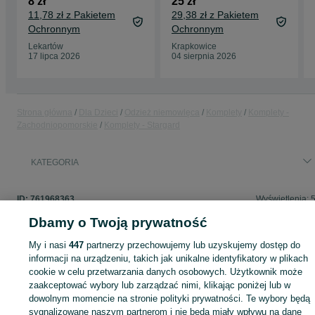
8 zł
25 zł
11,78 zł z Pakietem
29,38 zł z Pakietem
Ochronnym
Ochronnym
Lekartów
Krapkowice
17 lipca 2026
04 sierpnia 2026
Strona główna
Dla Dzieci
Odzież niemowlęca
Komplety
Komplety -
Zachodniopomorskie
Komplety - Stargard
KATEGORIA
ID:
761968363
Wyświetlenia: 
Dbamy o Twoją prywatność
My i nasi
447
partnerzy przechowujemy lub uzyskujemy dostęp do
informacji na urządzeniu, takich jak unikalne identyfikatory w plikach
Zaloguj się lub załóż konto na OLX, aby skontaktować się z t
cookie w celu przetwarzania danych osobowych. Użytkownik może
sprzedającym
zaakceptować wybory lub zarządzać nimi, klikając poniżej lub w
dowolnym momencie na stronie polityki prywatności. Te wybory będą
sygnalizowane naszym partnerom i nie będą miały wpływu na dane