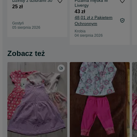
Dzinsy z dziurami 30
Piżama męska M
Livergy
25 zł
43 zł
48,01 zł z Pakietem
Gostyń
Ochronnym
05 sierpnia 2026
Krobia
04 sierpnia 2026
Zobacz też