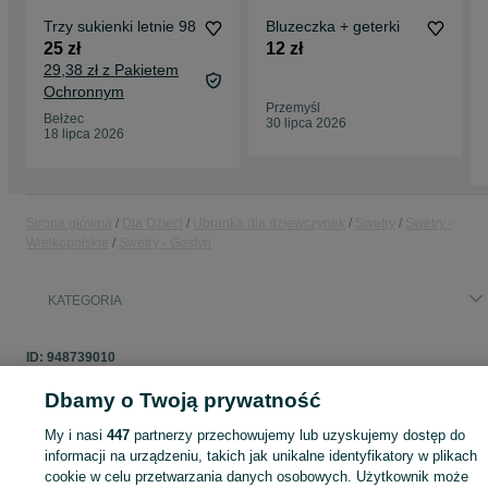
Trzy sukienki letnie 98
Bluzeczka + geterki
25 zł
12 zł
29,38 zł z Pakietem
Ochronnym
Przemyśl
Bełżec
30 lipca 2026
18 lipca 2026
Strona główna
Dla Dzieci
Ubranka dla dziewczynek
Swetry
Swetry -
Wielkopolskie
Swetry - Gostyń
KATEGORIA
ID:
948739010
Dbamy o Twoją prywatność
My i nasi
447
partnerzy przechowujemy lub uzyskujemy dostęp do
Zaloguj się lub załóż konto na OLX, aby skontaktować się z t
informacji na urządzeniu, takich jak unikalne identyfikatory w plikach
sprzedającym
cookie w celu przetwarzania danych osobowych. Użytkownik może