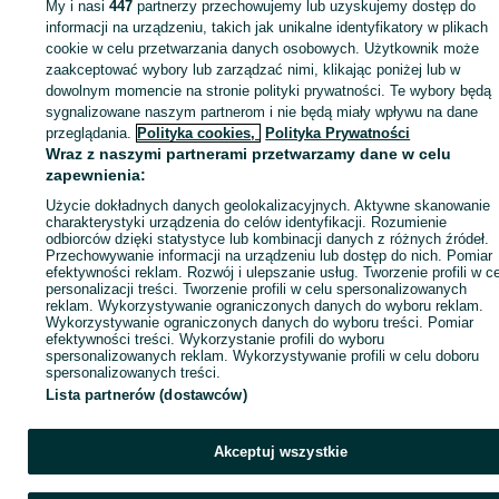
My i nasi
447
partnerzy przechowujemy lub uzyskujemy dostęp do
Zaloguj się lub załóż konto na OLX, aby skontaktować się z t
informacji na urządzeniu, takich jak unikalne identyfikatory w plikach
sprzedającym
cookie w celu przetwarzania danych osobowych. Użytkownik może
zaakceptować wybory lub zarządzać nimi, klikając poniżej lub w
dowolnym momencie na stronie polityki prywatności. Te wybory będą
sygnalizowane naszym partnerom i nie będą miały wpływu na dane
Zaloguj się / Załóż konto
przeglądania.
Polityka cookies,
Polityka Prywatności
Wraz z naszymi partnerami przetwarzamy dane w celu
Wyślij wiadomość
Kup
zapewnienia:
Użycie dokładnych danych geolokalizacyjnych. Aktywne skanowanie
charakterystyki urządzenia do celów identyfikacji. Rozumienie
odbiorców dzięki statystyce lub kombinacji danych z różnych źródeł.
Przechowywanie informacji na urządzeniu lub dostęp do nich. Pomiar
efektywności reklam. Rozwój i ulepszanie usług. Tworzenie profili w c
personalizacji treści. Tworzenie profili w celu spersonalizowanych
reklam. Wykorzystywanie ograniczonych danych do wyboru reklam.
Wykorzystywanie ograniczonych danych do wyboru treści. Pomiar
efektywności treści. Wykorzystanie profili do wyboru
spersonalizowanych reklam. Wykorzystywanie profili w celu doboru
spersonalizowanych treści.
Lista partnerów (dostawców)
Akceptuj wszystkie