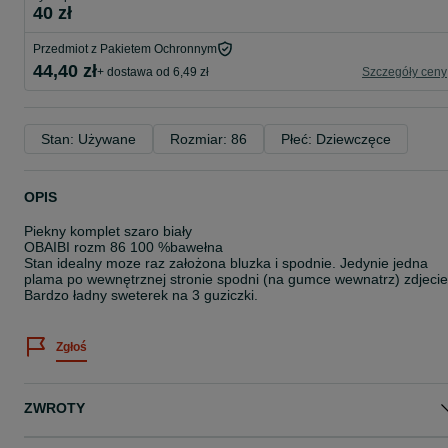
40 zł
Przedmiot z Pakietem Ochronnym
44,40 zł
+ dostawa od 6,49 zł
Szczegóły ceny
Stan: Używane
Rozmiar: 86
Płeć: Dziewczęce
OPIS
Piekny komplet szaro biały
OBAIBI rozm 86 100 %bawełna
Stan idealny moze raz założona bluzka i spodnie. Jedynie jedna
plama po wewnętrznej stronie spodni (na gumce wewnatrz) zdjecie
Bardzo ładny sweterek na 3 guziczki.
Zgłoś
ZWROTY