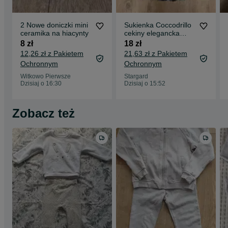
2 Nowe doniczki mini
Sukienka Coccodrillo
ceramika na hiacynty
cekiny elegancka
rozm 92 falbanki
8 zł
18 zł
12,26 zł z Pakietem
21,63 zł z Pakietem
Ochronnym
Ochronnym
Witkowo Pierwsze
Stargard
Dzisiaj o 16:30
Dzisiaj o 15:52
Zobacz też