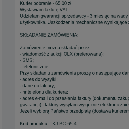
Kurier pobranie - 65,00 zł.
Wystawiam fakturę VAT.
Udzielam gwarancji sprzedawcy - 3 miesiąc na wady
użytkownika. Uszkodzenia mechaniczne wynikające z 
SKŁADANIE ZAMÓWIENIA:
Zamówienie można składać przez :
- wiadomość z aukcji OLX (preferowana);
- SMS;
- telefonicznie.
Przy składaniu zamówienia proszę o następujące da
- adres do wysyłki;
- dane do faktury;
- nr telefonu dla kuriera;
- adres e-mail do przesłania faktury (dokumentu zaku
gwarancji) - faktury wysyłam wyłącznie elektronicznie
Jeżeli wybiorą Państwo przedpłatę (dostawa kurierem
Kod produktu: TKJ-BC-65-4