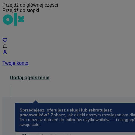
Przejdź do głównej części
Przejdź do stopki
Czat
Twoje konto
Dodaj ogłoszenie
Dla biznesu
opens in a new tab
Sprzedajesz, oferujesz usługi lub rekrutujesz
pracowników?
Zobacz, jak dzięki naszym rozwiązaniom dl
firm możesz dotrzeć do milionów użytkowników — i osiągną
swoje cele.