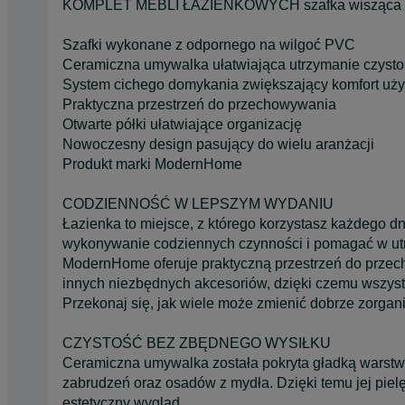
KOMPLET MEBLI ŁAZIENKOWYCH szafka wisząca z 
Szafki wykonane z odpornego na wilgoć PVC
Ceramiczna umywalka ułatwiająca utrzymanie czysto
System cichego domykania zwiększający komfort uż
Praktyczna przestrzeń do przechowywania
Otwarte półki ułatwiające organizację
Nowoczesny design pasujący do wielu aranżacji
Produkt marki ModernHome
CODZIENNOŚĆ W LEPSZYM WYDANIU
Łazienka to miejsce, z którego korzystasz każdego d
wykonywanie codziennych czynności i pomagać w ut
ModernHome oferuje praktyczną przestrzeń do prze
innych niezbędnych akcesoriów, dzięki czemu wszyst
Przekonaj się, jak wiele może zmienić dobrze zorgan
CZYSTOŚĆ BEZ ZBĘDNEGO WYSIŁKU
Ceramiczna umywalka została pokryta gładką warstwą
zabrudzeń oraz osadów z mydła. Dzięki temu jej piel
estetyczny wygląd.