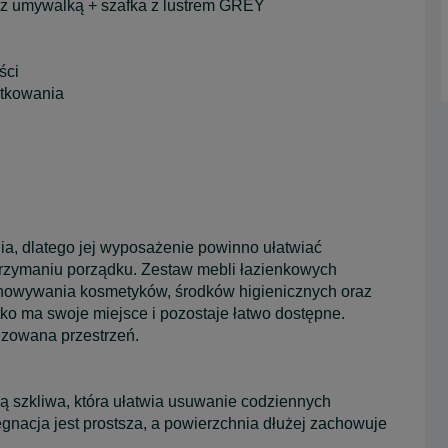
umywalką + szafka z lustrem GREY
ści
ytkowania
nia, dlatego jej wyposażenie powinno ułatwiać
rzymaniu porządku. Zestaw mebli łazienkowych
chowywania kosmetyków, środków higienicznych oraz
ko ma swoje miejsce i pozostaje łatwo dostępne.
izowana przestrzeń.
 szkliwa, która ułatwia usuwanie codziennych
ęgnacja jest prostsza, a powierzchnia dłużej zachowuje