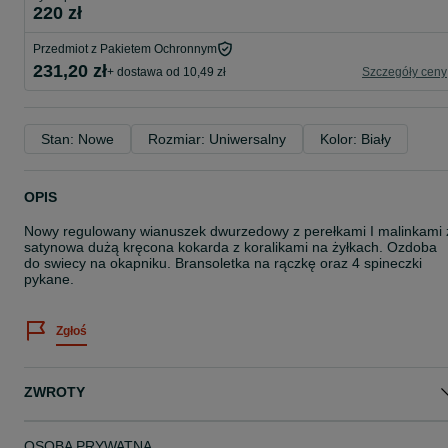
220 zł
Przedmiot z Pakietem Ochronnym
231,20 zł
+ dostawa od 10,49 zł
Szczegóły ceny
Stan: Nowe
Rozmiar: Uniwersalny
Kolor: Biały
OPIS
Nowy regulowany wianuszek dwurzedowy z perełkami I malinkami 
satynowa dużą kręcona kokarda z koralikami na żyłkach. Ozdoba
do swiecy na okapniku. Bransoletka na rączkę oraz 4 spineczki
pykane.
Zgłoś
ZWROTY
OSOBA PRYWATNA