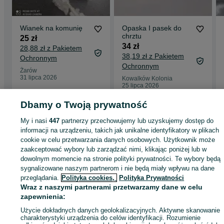
Wianek na komunię
Opaska I pasek do
chrztu
25 zł
34 zł
28,88 zł z Pakietem
38,19 zł z Pakietem
Ochronnym
Ochronnym
Żarów
31 lipca 2026
Kowalków Kolonia
25 lipca 2026
Dbamy o Twoją prywatność
Strona główna
Dla Dzieci
Ubranka dla dziewczynek
Komunia
Komunia -
My i nasi
447
partnerzy przechowujemy lub uzyskujemy dostęp do
Mazowieckie
Komunia - Kroczów Mniejszy
informacji na urządzeniu, takich jak unikalne identyfikatory w plikach
cookie w celu przetwarzania danych osobowych. Użytkownik może
zaakceptować wybory lub zarządzać nimi, klikając poniżej lub w
KATEGORIA
dowolnym momencie na stronie polityki prywatności. Te wybory będą
sygnalizowane naszym partnerom i nie będą miały wpływu na dane
przeglądania.
Polityka cookies,
Polityka Prywatności
ID:
959892726
Wyświetlenia: 
Wraz z naszymi partnerami przetwarzamy dane w celu
zapewnienia:
Kup
Użycie dokładnych danych geolokalizacyjnych. Aktywne skanowanie
charakterystyki urządzenia do celów identyfikacji. Rozumienie