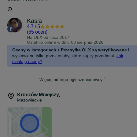
Kasia
4.7
/
5
(
55 ocen
)
Na OLX od
lipca 2017
Ostatnio online w dniu 03 sierpnia 2026
Oceny w kategoriach z Przesyłką OLX są weryfikowane
i
wystawiane tylko przez osoby, które kupiły przedmiot.
Jak
działają oceny?
Więcej od tego ogłoszeniodawcy
Kroczów Mniejszy
,
Mazowieckie