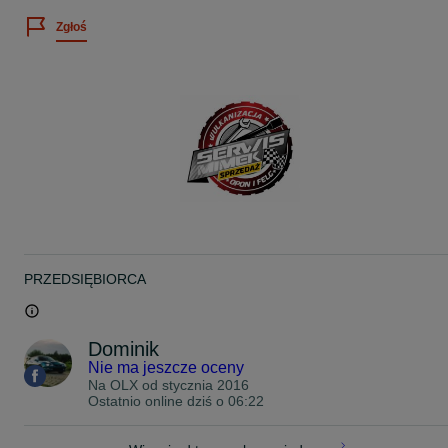
Zgłoś
Możliwość wysyłki kurierem.
www.facebook.com/SerwisMimek
Zapraszam na nasze inne aukcje
Pozdrawiam
PRZEDSIĘBIORCA
Dominik
Nie ma jeszcze oceny
Na OLX od
stycznia 2016
Ostatnio online dziś o 06:22