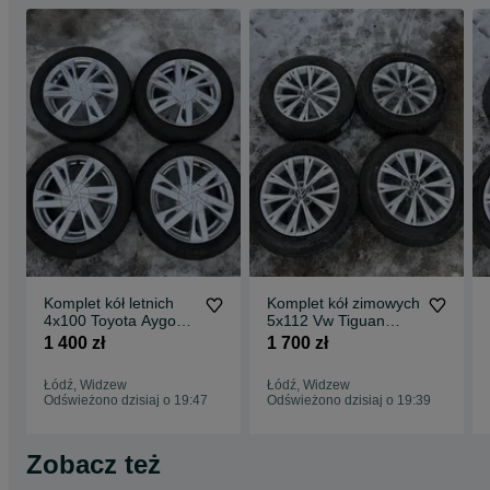
Komplet kół letnich
Komplet kół zimowych
4x100 Toyota Aygo
5x112 Vw Tiguan
165/60/15 Continental
Skoda Seat
1 400 zł
1 700 zł
215/65/17
Łódź, Widzew
Łódź, Widzew
Odświeżono dzisiaj o 19:47
Odświeżono dzisiaj o 19:39
Zobacz też