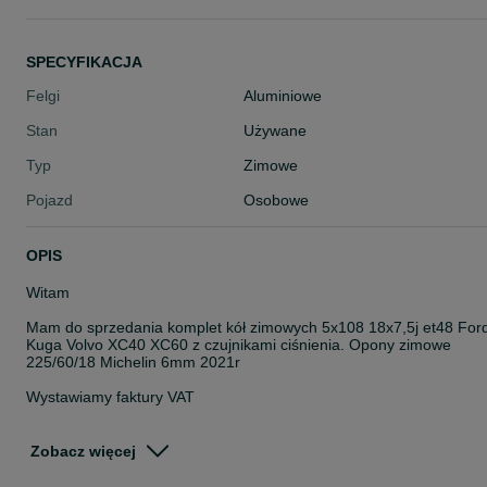
SPECYFIKACJA
Felgi
Aluminiowe
Stan
Używane
Typ
Zimowe
Pojazd
Osobowe
OPIS
Witam
Mam do sprzedania komplet kół zimowych 5x108 18x7,5j et48 For
Kuga Volvo XC40 XC60 z czujnikami ciśnienia. Opony zimowe
225/60/18 Michelin 6mm 2021r
Wystawiamy faktury VAT
Więcej informacji telefonicznie
Zobacz więcej
Możliwość montażu u NAS w Łodzi ul Brzezińska 38 (teren stacji
kontroli pojazdów)