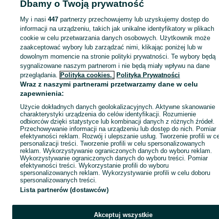
Dbamy o Twoją prywatność
Strona główna
Motoryzacja
Opony i Felgi
Koła
Koła - Łódzkie
Koła - Łód
Koła - Widzew
My i nasi
447
partnerzy przechowujemy lub uzyskujemy dostęp do
informacji na urządzeniu, takich jak unikalne identyfikatory w plikach
cookie w celu przetwarzania danych osobowych. Użytkownik może
KATEGORIA
zaakceptować wybory lub zarządzać nimi, klikając poniżej lub w
dowolnym momencie na stronie polityki prywatności. Te wybory będą
ID:
1052091740
Wyświetlenia: 2
sygnalizowane naszym partnerom i nie będą miały wpływu na dane
przeglądania.
Polityka cookies,
Polityka Prywatności
Wraz z naszymi partnerami przetwarzamy dane w celu
Zadzwoń / SMS
Wyślij wiadomość
zapewnienia:
Użycie dokładnych danych geolokalizacyjnych. Aktywne skanowanie
charakterystyki urządzenia do celów identyfikacji. Rozumienie
odbiorców dzięki statystyce lub kombinacji danych z różnych źródeł.
Przechowywanie informacji na urządzeniu lub dostęp do nich. Pomiar
efektywności reklam. Rozwój i ulepszanie usług. Tworzenie profili w c
personalizacji treści. Tworzenie profili w celu spersonalizowanych
reklam. Wykorzystywanie ograniczonych danych do wyboru reklam.
Wykorzystywanie ograniczonych danych do wyboru treści. Pomiar
efektywności treści. Wykorzystanie profili do wyboru
spersonalizowanych reklam. Wykorzystywanie profili w celu doboru
spersonalizowanych treści.
Lista partnerów (dostawców)
Akceptuj wszystkie