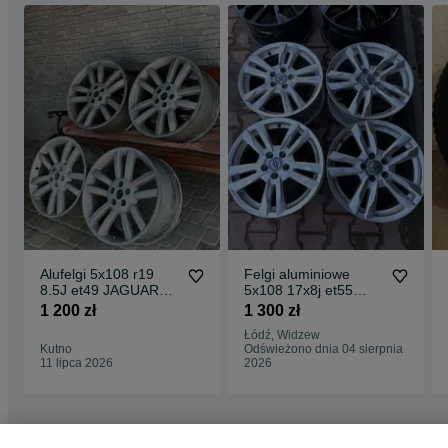
Alufelgi 5x108 r19
Felgi aluminiowe
8.5J et49 JAGUAR
5x108 17x8j et55
VOLVO FORD
Volvo Ford
1 200 zł
1 300 zł
Łódź, Widzew
Kutno
Odświeżono dnia 04 sierpnia
11 lipca 2026
2026