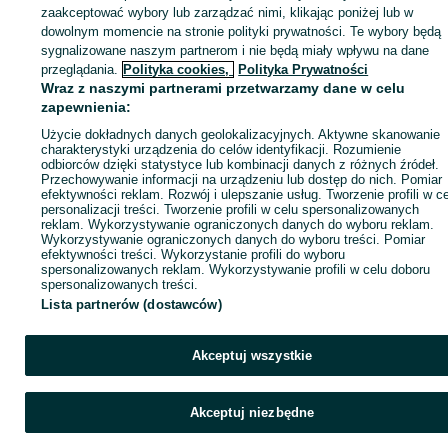
KATEGORIA
zaakceptować wybory lub zarządzać nimi, klikając poniżej lub w
dowolnym momencie na stronie polityki prywatności. Te wybory będą
sygnalizowane naszym partnerom i nie będą miały wpływu na dane
ID:
1011906274
Wyświetlenia: 3
przeglądania.
Polityka cookies,
Polityka Prywatności
Wraz z naszymi partnerami przetwarzamy dane w celu
zapewnienia:
Zadzwoń / SMS
Wyślij wiadomość
Użycie dokładnych danych geolokalizacyjnych. Aktywne skanowanie
charakterystyki urządzenia do celów identyfikacji. Rozumienie
odbiorców dzięki statystyce lub kombinacji danych z różnych źródeł.
Przechowywanie informacji na urządzeniu lub dostęp do nich. Pomiar
efektywności reklam. Rozwój i ulepszanie usług. Tworzenie profili w c
personalizacji treści. Tworzenie profili w celu spersonalizowanych
reklam. Wykorzystywanie ograniczonych danych do wyboru reklam.
Wykorzystywanie ograniczonych danych do wyboru treści. Pomiar
efektywności treści. Wykorzystanie profili do wyboru
spersonalizowanych reklam. Wykorzystywanie profili w celu doboru
spersonalizowanych treści.
Lista partnerów (dostawców)
Akceptuj wszystkie
Akceptuj niezbędne