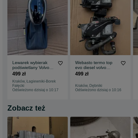
Lewarek wybierak
Webasto termo top
podświetlany Volvo
evo diesel volvo
V60 S60 XC60
9036,497C
499 zł
499 zł
Kraków, Łagiewniki-Borek
Fałęcki
Kraków, Dębniki
Odświeżono dzisiaj o 10:17
Odświeżono dzisiaj o 10:16
Zobacz też