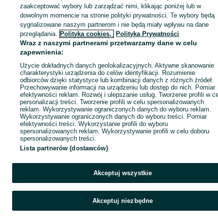
KATEGORIA
zaakceptować wybory lub zarządzać nimi, klikając poniżej lub w
dowolnym momencie na stronie polityki prywatności. Te wybory będą
sygnalizowane naszym partnerom i nie będą miały wpływu na dane
ID:
1011906274
Wyświetlenia: 3
przeglądania.
Polityka cookies,
Polityka Prywatności
Wraz z naszymi partnerami przetwarzamy dane w celu
zapewnienia:
Zadzwoń / SMS
Wyślij wiadomość
Użycie dokładnych danych geolokalizacyjnych. Aktywne skanowanie
charakterystyki urządzenia do celów identyfikacji. Rozumienie
odbiorców dzięki statystyce lub kombinacji danych z różnych źródeł.
Przechowywanie informacji na urządzeniu lub dostęp do nich. Pomiar
efektywności reklam. Rozwój i ulepszanie usług. Tworzenie profili w c
personalizacji treści. Tworzenie profili w celu spersonalizowanych
reklam. Wykorzystywanie ograniczonych danych do wyboru reklam.
Wykorzystywanie ograniczonych danych do wyboru treści. Pomiar
efektywności treści. Wykorzystanie profili do wyboru
spersonalizowanych reklam. Wykorzystywanie profili w celu doboru
spersonalizowanych treści.
Lista partnerów (dostawców)
Akceptuj wszystkie
Akceptuj niezbędne