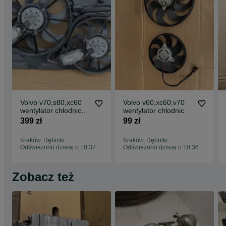
Volvo v70,s80,xc60
Volvo v60,xc60,v70
wentylator chłodnic
wentylator chlodnic
31200,375
399 zł
99 zł
Kraków, Dębniki
Kraków, Dębniki
Odświeżono dzisiaj o 10:37
Odświeżono dzisiaj o 10:36
Zobacz też