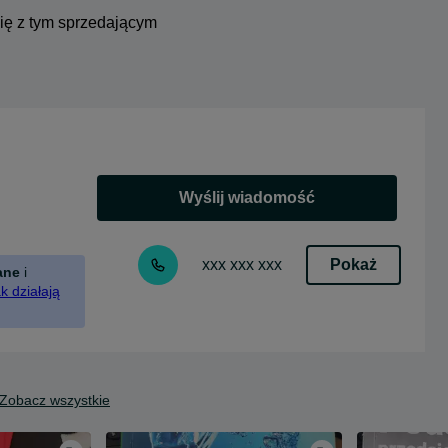
się z tym sprzedającym
Wyślij wiadomość
Pokaż
xxx xxx xxx
ane
i
k działają
Zobacz wszystkie