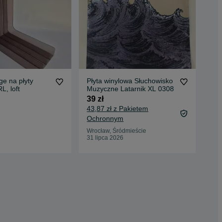
ge na płyty
Płyta winylowa Słuchowisko
L, loft
Muzyczne Latarnik XL 0308
40 
39 zł
44,
43,87 zł z Pakietem
Oc
Ochronnym
Łód
15 
Wrocław, Śródmieście
31 lipca 2026