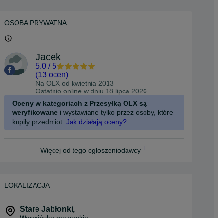
OSOBA PRYWATNA
Jacek
5.0
/
5
(
13 ocen
)
Na OLX od
kwietnia 2013
Ostatnio online w dniu 18 lipca 2026
Oceny w kategoriach z Przesyłką OLX są
weryfikowane
i wystawiane tylko przez osoby, które
kupiły przedmiot.
Jak działają oceny?
Więcej od tego ogłoszeniodawcy
LOKALIZACJA
Stare Jabłonki
,
Warmińsko-mazurskie