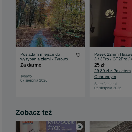
Posiadam miejsce do
Pasek 22mm Huawe
wysypania ziemi - Tyrowo
3 / 3Pro / GT2Pro /
/GT2e / GT
Za darmo
25 zł
29,89 zł z Pakietem
Tyrowo
Ochronnym
07 sierpnia 2026
Stare Jabłonki
05 sierpnia 2026
Zobacz też