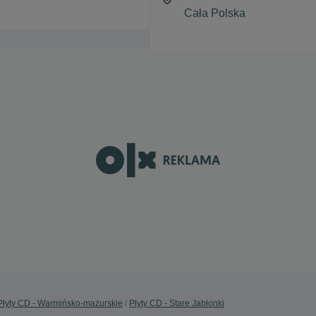
Płyty CD - Warmińsko-mazurskie
Płyty CD - Stare Jabłonki