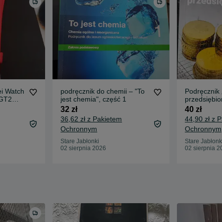
i Watch
podręcznik do chemii – "To
Podręcznik
 GT2
jest chemia", część 1
przedsiębio
Operon 20
32 zł
40 zł
36,62 zł z Pakietem
44,90 zł z 
Ochronnym
Ochronnym
Stare Jabłonki
Stare Jabłonk
02 sierpnia 2026
02 sierpnia 2