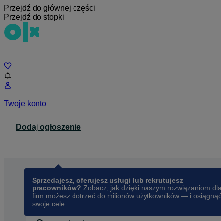
Przejdź do głównej części
Przejdź do stopki
Czat
Twoje konto
Dodaj ogłoszenie
Dla biznesu
opens in a new tab
Sprzedajesz, oferujesz usługi lub rekrutujesz
pracowników?
Zobacz, jak dzięki naszym rozwiązaniom dl
firm możesz dotrzeć do milionów użytkowników — i osiągną
swoje cele.