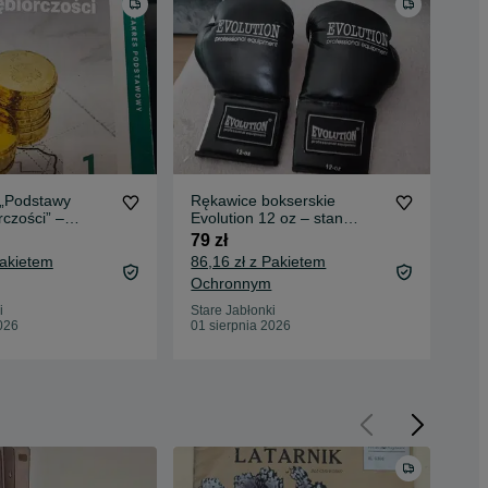
 „Podstawy
Rękawice bokserskie
Zes
rczości” –
Evolution 12 oz – stan
bra
20
idealny, jak nowe!
79 zł
69 
Pakietem
86,16 zł z Pakietem
75,
Ochronnym
Oc
i
Stare Jabłonki
Sta
026
01 sierpnia 2026
01 