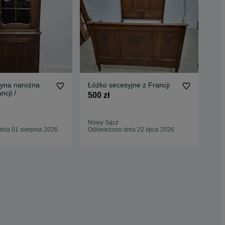
ryna narożna
Łóżko secesyjne z Francji
Sta
ncji /
Fra
500 zł
1 2
Nowy Sącz
Now
nia 01 sierpnia 2026
Odświeżono dnia 22 lipca 2026
01 