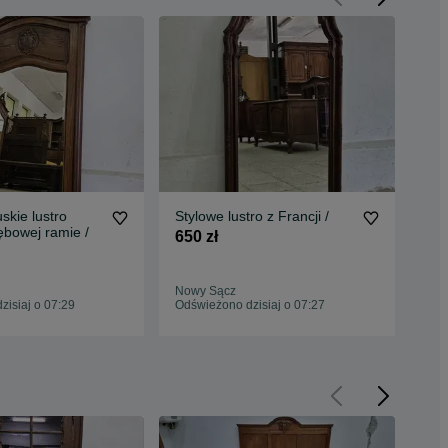
skie lustro
Stylowe lustro z Francji /
Lud
dębowej ramie /
z F
650 zł
650
Nowy Sącz
Now
isiaj o 07:29
Odświeżono dzisiaj o 07:27
Odś