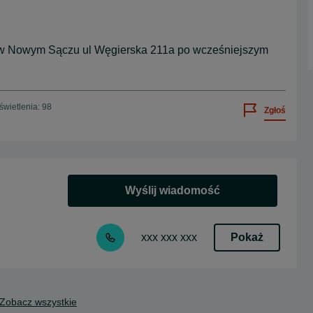
 w Nowym Sączu ul Węgierska 211a po wcześniejszym
wietlenia: 98
Zgłoś
Wyślij wiadomość
Pokaż
xxx xxx xxx
Zobacz wszystkie