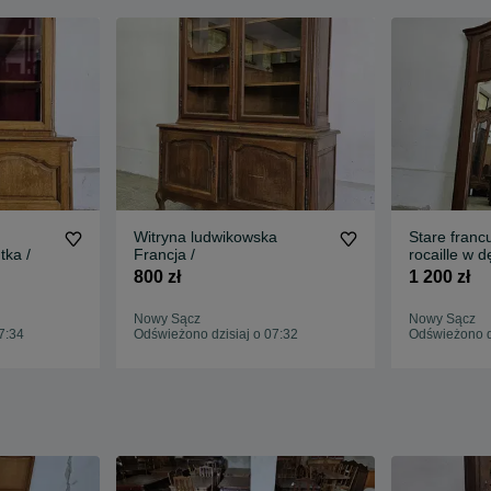
Witryna ludwikowska
Stare francu
tka /
Francja /
rocaille w 
800 zł
1 200 zł
Nowy Sącz
Nowy Sącz
7:34
Odświeżono dzisiaj o 07:32
Odświeżono dz