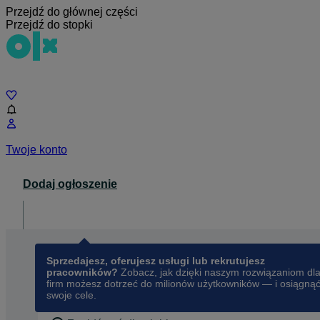
Przejdź do głównej części
Przejdź do stopki
Czat
Twoje konto
Dodaj ogłoszenie
Dla biznesu
opens in a new tab
Sprzedajesz, oferujesz usługi lub rekrutujesz
pracowników?
Zobacz, jak dzięki naszym rozwiązaniom dl
firm możesz dotrzeć do milionów użytkowników — i osiągną
swoje cele.