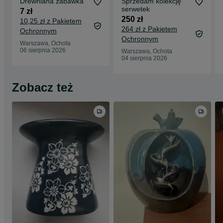
Drewniana zabawka
Sprzedam kolekcję
serwetek
7 zł
250 zł
10,25 zł z Pakietem
264 zł z Pakietem
Ochronnym
Ochronnym
Warszawa, Ochota
06 sierpnia 2026
Warszawa, Ochota
04 sierpnia 2026
Zobacz też