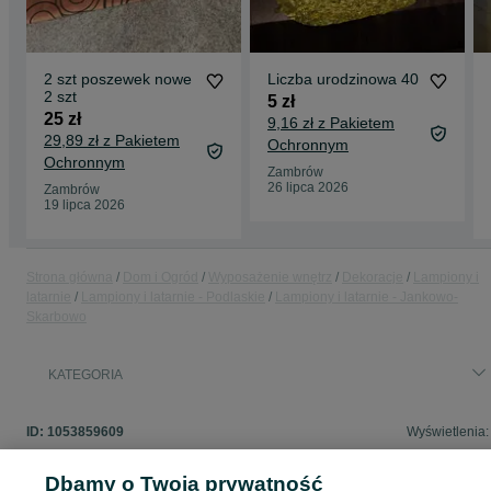
2 szt poszewek nowe
Liczba urodzinowa 40
2 szt
5 zł
25 zł
9,16 zł z Pakietem
29,89 zł z Pakietem
Ochronnym
Ochronnym
Zambrów
26 lipca 2026
Zambrów
19 lipca 2026
Strona główna
Dom i Ogród
Wyposażenie wnętrz
Dekoracje
Lampiony i
latarnie
Lampiony i latarnie - Podlaskie
Lampiony i latarnie - Jankowo-
Skarbowo
KATEGORIA
ID:
1053859609
Wyświetlenia:
Dbamy o Twoją prywatność