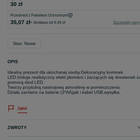
30 zł
Przedmiot z Pakietem Ochronnym
35,07 zł
+ dostawa od 6,49 zł
Szczegóły ceny
Stan: Nowe
OPIS
Idealny prezent dla ukochanej osoby.Dekoracyjny kominek
LED.Imituje realistyczny efekt płomieni i żarzących się drewienek z
pomocą diod LED.
Tworzy przytulną nastrojową atmosferę w pomieszczeniu.
Działa zarówno na baterie (3*AA)jak i kabel USB,wysyłka.
Zgłoś
ZWROTY