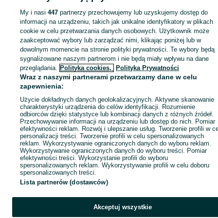
My i nasi
447
partnerzy przechowujemy lub uzyskujemy dostęp do
Zaloguj się lub załóż konto na OLX, aby skontaktować się z t
informacji na urządzeniu, takich jak unikalne identyfikatory w plikach
sprzedającym
cookie w celu przetwarzania danych osobowych. Użytkownik może
zaakceptować wybory lub zarządzać nimi, klikając poniżej lub w
dowolnym momencie na stronie polityki prywatności. Te wybory będą
Zaloguj się / Załóż konto
sygnalizowane naszym partnerom i nie będą miały wpływu na dane
przeglądania.
Polityka cookies,
Polityka Prywatności
Wraz z naszymi partnerami przetwarzamy dane w celu
Wyślij wiadomość
Kup
zapewnienia:
Użycie dokładnych danych geolokalizacyjnych. Aktywne skanowanie
charakterystyki urządzenia do celów identyfikacji. Rozumienie
odbiorców dzięki statystyce lub kombinacji danych z różnych źródeł.
Przechowywanie informacji na urządzeniu lub dostęp do nich. Pomiar
efektywności reklam. Rozwój i ulepszanie usług. Tworzenie profili w c
personalizacji treści. Tworzenie profili w celu spersonalizowanych
reklam. Wykorzystywanie ograniczonych danych do wyboru reklam.
Wykorzystywanie ograniczonych danych do wyboru treści. Pomiar
efektywności treści. Wykorzystanie profili do wyboru
spersonalizowanych reklam. Wykorzystywanie profili w celu doboru
spersonalizowanych treści.
Lista partnerów (dostawców)
Akceptuj wszystkie