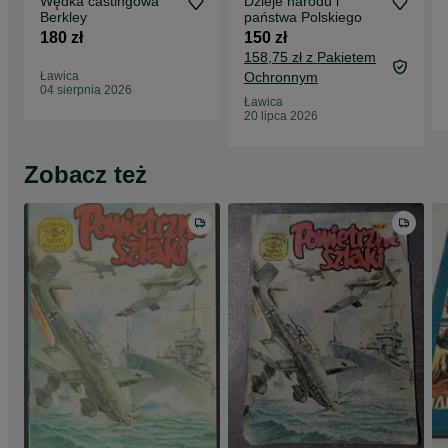
Wędka castingowa
Dzieje narodu i
Berkley
państwa Polskiego
180 zł
150 zł
158,75 zł z Pakietem
Ławica
Ochronnym
04 sierpnia 2026
Ławica
20 lipca 2026
Zobacz też