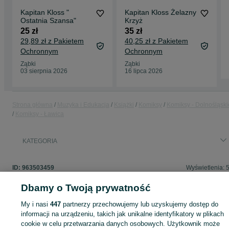
Kapitan Kloss "
Kapitan Kloss Żelazny
Ostatnia Szansa"
Krzyż
25 zł
35 zł
29,89 zł z Pakietem
40,25 zł z Pakietem
Ochronnym
Ochronnym
Ząbki
Ząbki
03 sierpnia 2026
16 lipca 2026
Strona główna
Muzyka i Edukacja
Książki
Komiksy
Komiksy - Dolnośląski
Komiksy - Ławica
KATEGORIA
ID:
963503459
Wyświetlenia: 
Dbamy o Twoją prywatność
My i nasi
447
partnerzy przechowujemy lub uzyskujemy dostęp do
Zaloguj się lub załóż konto na OLX, aby skontaktować się z t
informacji na urządzeniu, takich jak unikalne identyfikatory w plikach
sprzedającym
cookie w celu przetwarzania danych osobowych. Użytkownik może