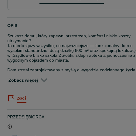
OPIS
Szukasz domu, który zapewni przestrzeń, komfort i niskie koszty
utrzymania?
Ta oferta łączy wszystko, co najważniejsze — funkcjonalny dom o
wysokim standardzie, dużą działkę 800 m² oraz spokojną lokalizacj
w ,Szydłowie blisko szkoła 2 żłobki, sklep i apteka a jednocześnie z
wygodnym dojazdem do miasta.
Dom został zaprojektowany z myślą o wygodzie codziennego życia 
energooszczędności. Ostatnia zima potwierdziła bardzo niskie
koszty ogrzewania, dzięki dobrze zaizolowanemu budynkowi, i
Zobacz więcej
zastosowaniu nowoczesnej pompy ciepła i ogrzewania
podłogowego w całym budynku.
Zgłoś
Inwestycja realizowana przez Safe House – firmę z doświadczeni
ponad 300 wybudowanych domów, co daje bezpieczeństwo i
gwarancję jakości wykonania.
PRZEDSIĘBIORCA
Najważniejsze atuty nieruchomości:
• duża działka 800 m² — idealna przestrzeń do wypoczynku i dla
rodziny
• spokojna okolica niedaleko miasta