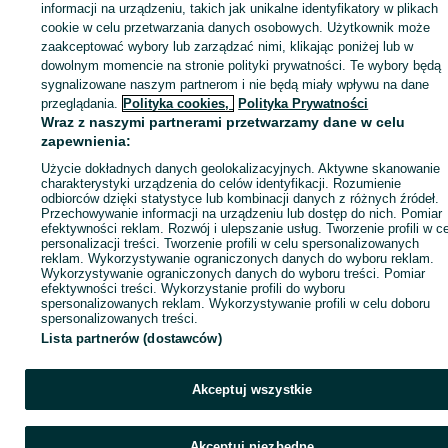
informacji na urządzeniu, takich jak unikalne identyfikatory w plikach
cookie w celu przetwarzania danych osobowych. Użytkownik może
KATEGORIA
zaakceptować wybory lub zarządzać nimi, klikając poniżej lub w
dowolnym momencie na stronie polityki prywatności. Te wybory będą
sygnalizowane naszym partnerom i nie będą miały wpływu na dane
ID:
1010960287
Wyświetlenia: 11
przeglądania.
Polityka cookies,
Polityka Prywatności
Wraz z naszymi partnerami przetwarzamy dane w celu
Zadzwoń / SMS
Wyślij wiadomość
zapewnienia:
Użycie dokładnych danych geolokalizacyjnych. Aktywne skanowanie
charakterystyki urządzenia do celów identyfikacji. Rozumienie
odbiorców dzięki statystyce lub kombinacji danych z różnych źródeł.
Przechowywanie informacji na urządzeniu lub dostęp do nich. Pomiar
efektywności reklam. Rozwój i ulepszanie usług. Tworzenie profili w c
personalizacji treści. Tworzenie profili w celu spersonalizowanych
reklam. Wykorzystywanie ograniczonych danych do wyboru reklam.
Wykorzystywanie ograniczonych danych do wyboru treści. Pomiar
efektywności treści. Wykorzystanie profili do wyboru
spersonalizowanych reklam. Wykorzystywanie profili w celu doboru
spersonalizowanych treści.
Lista partnerów (dostawców)
Akceptuj wszystkie
Akceptuj niezbędne