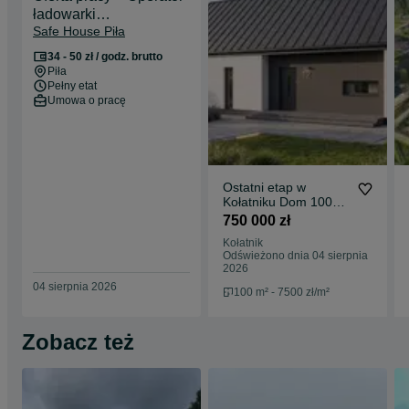
• wysoka jakość wykonania i sprawdzone rozwiązania
ładowarki
• niskie koszty utrzymania przez cały rok
Safe House Piła
teleskopowej/Koparki
• doskonałe przestrzeń i wygodnego życia blisko miasta
• inwestycja na lata
34 - 50 zł / godz. brutto
Piła
Zadzwoń i umów się na prezentację. Oferta dotyczy domu w stanie
Pełny etat
surowym zamkniętym.
Umowa o pracę
Istnieje możliwość dopasowania projektu do indywidualnych
potrzeb.
Pomagamy również w formalnościach oraz finansowaniu zakupu.
Ostatni etap w
Kołatniku Dom 100m2
z działką 1000m2.
750 000 zł
Kołatnik
Odświeżono dnia 04 sierpnia
2026
04 sierpnia 2026
100 m² - 7500 zł/m²
Zobacz też