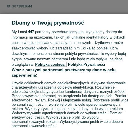
ID:
1072882644
Dbamy o Twoją prywatność
My i nasi
447
partnerzy przechowujemy lub uzyskujemy dostęp do
Zaloguj się lub załóż konto na OLX, aby skontaktować się z t
sprzedającym
informacji na urządzeniu, takich jak unikalne identyfikatory w plikach
cookie w celu przetwarzania danych osobowych. Użytkownik może
zaakceptować wybory lub zarządzać nimi, klikając poniżej lub w
dowolnym momencie na stronie polityki prywatności. Te wybory będą
Zaloguj się / Załóż konto
sygnalizowane naszym partnerom i nie będą miały wpływu na dane
przeglądania.
Polityka cookies,
Polityka Prywatności
Wraz z naszymi partnerami przetwarzamy dane w celu
Kup
zapewnienia:
Użycie dokładnych danych geolokalizacyjnych. Aktywne skanowanie
charakterystyki urządzenia do celów identyfikacji. Rozumienie
odbiorców dzięki statystyce lub kombinacji danych z różnych źródeł.
Przechowywanie informacji na urządzeniu lub dostęp do nich. Pomiar
efektywności reklam. Rozwój i ulepszanie usług. Tworzenie profili w c
personalizacji treści. Tworzenie profili w celu spersonalizowanych
reklam. Wykorzystywanie ograniczonych danych do wyboru reklam.
Wykorzystywanie ograniczonych danych do wyboru treści. Pomiar
efektywności treści. Wykorzystanie profili do wyboru
spersonalizowanych reklam. Wykorzystywanie profili w celu doboru
spersonalizowanych treści.