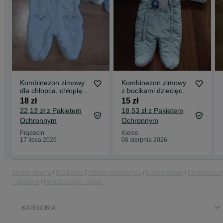
Kombinezon zimowy
Kombinezon zimowy
dla chłopca, chłopięcy
z bucikami dziecięcy
80 ( 12-18 miesięcy)
r.68
18 zł
15 zł
22,13 zł z Pakietem
18,53 zł z Pakietem
Ochronnym
Ochronnym
Prądocin
Kielce
17 lipca 2026
06 sierpnia 2026
Strona główna
Dla Dzieci
Odzież niemowlęca
Kombinezony
Kombinezon
- Opolskie
Kombinezony - Opole
KATEGORIA