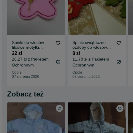
Spinki do włosów
Spinki świąteczne
filcowe motylki
ozdoby do włosów
różowe handmade z
choinki
22 zł
8 zł
haftem
26,27 zł z Pakietem
11,78 zł z Pakietem
Ochronnym
Ochronnym
Opole
Opole
07 sierpnia 2026
07 sierpnia 2026
Zobacz też