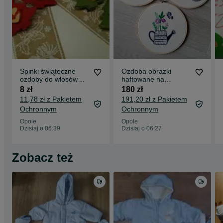
Spinki świąteczne
Ozdoba obrazki
ozdoby do włosów
haftowane na
choinki
tamborku zestaw
8 zł
180 zł
11,78 zł z Pakietem
191,20 zł z Pakietem
Ochronnym
Ochronnym
Opole
Opole
Dzisiaj o 06:39
Dzisiaj o 06:27
Zobacz też