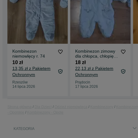
Kombinezon
Kombinezon zimowy
niemowlęcy r. 74
dla chłopca, chłopięcy
80 ( 12-18 miesięcy)
10 zł
18 zł
13,35 zł z Pakietem
22,13 zł z Pakietem
Ochronnym
Ochronnym
Rzeszów
Prądocin
14 lipca 2026
17 lipca 2026
Strona główna
Dla Dzieci
Odzież niemowlęca
Kombinezony
Kombinezon
- Opolskie
Kombinezony - Opole
KATEGORIA