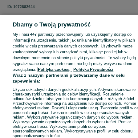
ID:
1072882644
Dbamy o Twoją prywatność
My i nasi
447
partnerzy przechowujemy lub uzyskujemy dostęp do
Zaloguj się lub załóż konto na OLX, aby skontaktować się z t
sprzedającym
informacji na urządzeniu, takich jak unikalne identyfikatory w plikach
cookie w celu przetwarzania danych osobowych. Użytkownik może
zaakceptować wybory lub zarządzać nimi, klikając poniżej lub w
dowolnym momencie na stronie polityki prywatności. Te wybory będą
Zaloguj się / Załóż konto
sygnalizowane naszym partnerom i nie będą miały wpływu na dane
przeglądania.
Polityka cookies,
Polityka Prywatności
Wraz z naszymi partnerami przetwarzamy dane w celu
Kup
zapewnienia:
Użycie dokładnych danych geolokalizacyjnych. Aktywne skanowanie
charakterystyki urządzenia do celów identyfikacji. Rozumienie
odbiorców dzięki statystyce lub kombinacji danych z różnych źródeł.
Przechowywanie informacji na urządzeniu lub dostęp do nich. Pomiar
efektywności reklam. Rozwój i ulepszanie usług. Tworzenie profili w c
personalizacji treści. Tworzenie profili w celu spersonalizowanych
reklam. Wykorzystywanie ograniczonych danych do wyboru reklam.
Wykorzystywanie ograniczonych danych do wyboru treści. Pomiar
efektywności treści. Wykorzystanie profili do wyboru
spersonalizowanych reklam. Wykorzystywanie profili w celu doboru
spersonalizowanych treści.