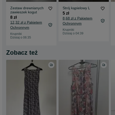
Zestaw drewnianych
Strój kąpielowy L
zawieszek kogut
5 zł
8 zł
8,68 zł z Pakietem
12,32 zł z Pakietem
Ochronnym
Ochronnym
Krupniki
Dzisiaj o 04:39
Krupniki
Dzisiaj o 06:35
Zobacz też