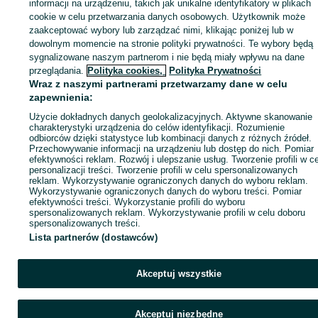
Zaloguj się lub załóż konto na OLX, aby skontaktować się z t
informacji na urządzeniu, takich jak unikalne identyfikatory w plikach
sprzedającym
cookie w celu przetwarzania danych osobowych. Użytkownik może
zaakceptować wybory lub zarządzać nimi, klikając poniżej lub w
dowolnym momencie na stronie polityki prywatności. Te wybory będą
sygnalizowane naszym partnerom i nie będą miały wpływu na dane
Zaloguj się / Załóż konto
przeglądania.
Polityka cookies,
Polityka Prywatności
Wraz z naszymi partnerami przetwarzamy dane w celu
Kup
zapewnienia:
Użycie dokładnych danych geolokalizacyjnych. Aktywne skanowanie
charakterystyki urządzenia do celów identyfikacji. Rozumienie
odbiorców dzięki statystyce lub kombinacji danych z różnych źródeł.
Przechowywanie informacji na urządzeniu lub dostęp do nich. Pomiar
efektywności reklam. Rozwój i ulepszanie usług. Tworzenie profili w c
personalizacji treści. Tworzenie profili w celu spersonalizowanych
reklam. Wykorzystywanie ograniczonych danych do wyboru reklam.
Wykorzystywanie ograniczonych danych do wyboru treści. Pomiar
efektywności treści. Wykorzystanie profili do wyboru
spersonalizowanych reklam. Wykorzystywanie profili w celu doboru
spersonalizowanych treści.
Lista partnerów (dostawców)
Akceptuj wszystkie
Akceptuj niezbędne